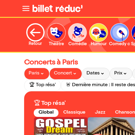
Retour
Théâtre
Comédie
Humour
Comedy clu
S
Concerts à Paris
Paris
Concert
Dates
Prix
🏆 Top résa'
🏆 Top résa'
Global
Classique
Jazz
Chanson 