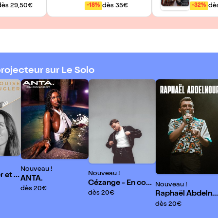
dès 29,50€
dès 35€
dè
-18%
-32%
rojecteur sur Le Solo
Nouveau !
Nouveau !
r et H
ANTA.
Cézange - En conc
Nouveau !
dès 20€
ert
dès 20€
Raphaël Abdelno
r
dès 20€