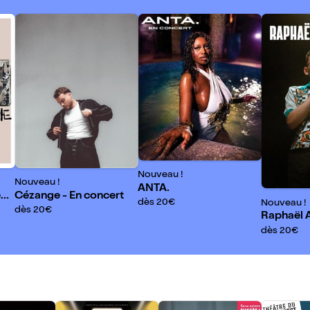
Nouveau !
Nouveau !
ANTA.
en
Cézange - En concert
dès 20€
Nouveau !
dès 20€
Raphaël 
dès 20€