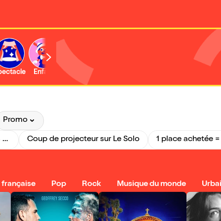
b
pectacle
Enfant
Concert
Activité
Expo et musée
Promo
🚨 Dernière minute : Il reste des places pour ce soir !
Coup de projecteur sur Le Solo
1 place achetée = 
française
Pop
Rock
Musique du monde
Urba