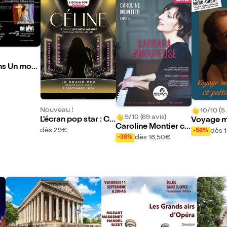
ns Un mon
leur
Nouveau !
10/10 (5 
9/10 (69 avis)
L'écran pop star : Cé
Voyage mu
Caroline Montier ch
line
oétique
dès 29€
dès 
-56%
ante Barbara amour
dès 16,50€
-38%
euse