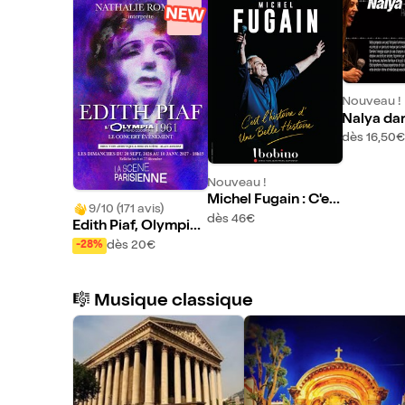
Nouveau !
Nalya da
de en cou
dès 16,50€
Nouveau !
Michel Fugain : C'est
9/10 (171 avis)
L'histoire d'Une Belle
dès 46€
Edith Piaf, Olympia 1
Histoire
961
dès 20€
-28%
🎼 Musique classique