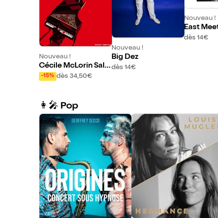
Nouveau !
East Mee
dès 14€
Nouveau !
Nouveau !
Big Dez
Cécile McLorin Salv
dès 14€
ant voix
dès 34,50€
-15%
👩‍🎤 Pop