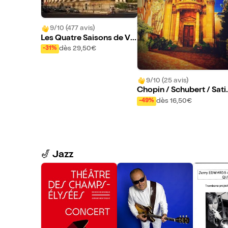
9/10 (477 avis)
Les Quatre Saisons de Viv
aldi, Ave Maria et Adagio
dès 29,50€
-31%
s célèbres
9/10 (25 avis)
Chopin / Schubert / Sati
/ Beethoven / Debussy
dès 16,50€
-49%
🎷 Jazz