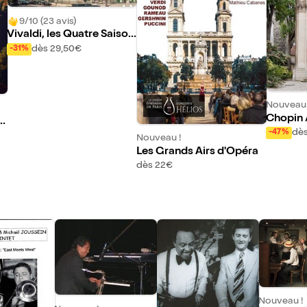
9/10 (23 avis)
Vivaldi, les Quatre Saison
s
dès 29,50€
-31%
Nouveau 
Chopin 
e
ven
dès
-47%
Nouveau !
Les Grands Airs d'Opéra
dès 22€
Nouveau !