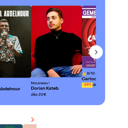
8/10 (2 avis)
Cartoons !
Nouveau !
dès 14,50€
-25%
Dorian Kateb
Abdelnour
dès 20€