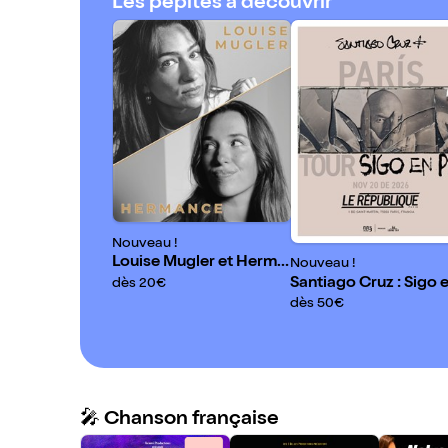
Les pépites à découvrir
Nouveau !
Louise Mugler et Herma
Nouveau !
nce
Santiago Cruz : Sigo 
dès 20€
Pie Tour
dès 50€
🎤 Chanson française