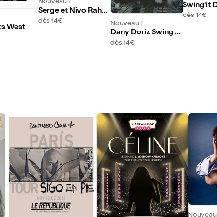
Nouveau !
Swing'it 
Serge et Nivo Raho
dès 14€
erson jazz soul blue
dès 14€
Nouveau !
ts West
s band
Dany Doriz Swing B
and
dès 14€
Nouveau 