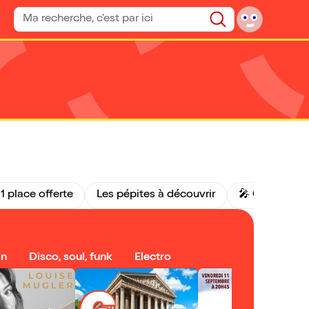
Rechercher un spectacle
Rechercher
1 place offerte
Les pépites à découvrir
🎤 Chanson f
in
Disco, soul, funk
Electro