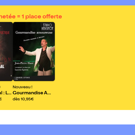
hetée = 1 place offerte
)
Nouveau !
l : La
Gourmandise Am
oureuse
€
dès 10,95€