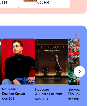
s 22€
dès 14€
Nou
Eu
dès
Nouveau !
Nouveau !
Nouveau !
Dorian Kateb
u
Juliette Laurent en
Ella Lewis : It's Not
concert
Over | EP Release
dès 20€
dès 20€
dès 20€
Party