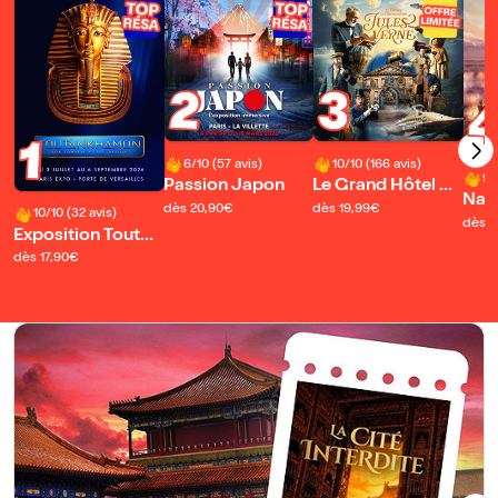
2
3
1
6/10 (57 avis)
10/10 (166 avis)
9/
Passion Japon
Le Grand Hôtel de
Napo
s Rêves présente :
dès 20,90€
dès 19,99€
10/10 (32 avis)
e i
dès 1
Jules Verne, Le Vo
Exposition Toutân
yage Extraordinai
khamon
dès 17,90€
re