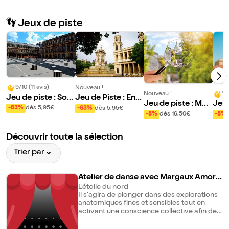
👣 Jeux de piste
9/10 (11 avis)
Nouveau !
Nouveau !
10
Jeu de piste : Sou
Jeu de Piste : Enq
Jeu de piste : Mys
Jeu 
s les Passages Co
uête à Saint-Germ
-63%
dès 5,95€
-63%
dès 5,95€
tère à Montmartre
ever
-8%
dès 16,50€
-8%
uverts
ain
le
Découvrir toute la sélection
Trier par
Atelier de danse avec Margaux Amoro
s
L'étoile du nord
Il s'agira de plonger dans des explorations
anatomiques fines et sensibles tout en
activant une conscience collective afin de
mettre en relation nos expériences
singulières dans le groupe.