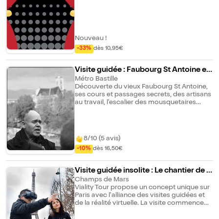
Nouveau !
-33%
dès 10,95€
Visite guidée : Faubourg St Antoine et
anciens bals parisiens | par Evremond
Métro Bastille
Découverte du vieux Faubourg St Antoine,
Bac
ses cours et passages secrets, des artisans
au travail, l'escalier des mousquetaires
noirs, résidences parisiennes atypiques
noyées dans la verdure, maison de
Lacenaire, Cour industrielle des
Bourguignons, ancienne petite Auvergne à
8/10 (5 avis)
Paris, le Balajo rue de Lappe et évocation
-10%
dès 16,50€
des anciens bals parisiens et du Musette...
Une belle visite trés originale et bien
parisienne...
Visite guidée insolite : Le chantier de la
Tour Eiffel et l'Exposition Universelle d
Champs de Mars
Viality Tour propose un concept unique sur
e 1889 avec la réalité virtuelle
Paris avec l'alliance des visites guidées et
de la réalité virtuelle. La visite commence
sur le Champ-de-Mars, jardin situé au pied
de la Tour Eiffel. Un guide vous y retrouvera