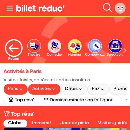
Théâtre
Comédie
Humour
Comedy club
Spectacle
Retour
Activités à Paris
Visites, loisirs, soirées et sorties insolites
Paris
Activités
Dates
Prix
Promo
🏆 Top résa'
🚨 Dernière minute : on fait quoi aujourd'hui ?

🏆 Top résa'
Global
Immersif
Jeux de piste
Visites guidée