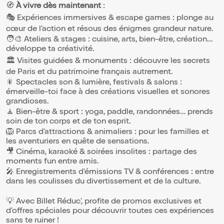
🧭
À vivre dès maintenant
:
rappelle ce passé de fantasmes et de
consommation, car la loi de 1946 entraina la
🎭 Expériences immersives & escape games : plonge au
fermeture de toutes les maisons de
cœur de l’action et résous des énigmes grandeur nature.
tolérance, obligeant ces femmes à
retourner tapiner sur les trottoirs. On
🧑‍🎨 Ateliers & stages : cuisine, arts, bien-être, création…
n'oubliera pas la presse parisienne, avant
développe ta créativité.
de rejoindre un univers plus grégaire,
🏛️ Visites guidées & monuments : découvre les secrets
expéditif, cruel, là où on appelle ces
femmes ", descentes de lit, omnibus,
de Paris et du patrimoine français autrement.
chaudières à boudins blancs ... ". Vous
🎇 Spectacles son & lumière, festivals & salons :
situerez les lois d'aujourd'hui. Votre balade
émerveille-toi face à des créations visuelles et sonores
vous conduira devant des endroits
grandioses.
érotiques classés comme " Les Belles
Poules ", d'autres ont ouvert en 2018 qui
🧘 Bien-être & sport : yoga, paddle, randonnées… prends
font scandale à Paris quand il s'agit de louer
soin de ton corps et de ton esprit.
des poupées plastiques à 80 Euros la
🦁 Parcs d’attractions & animaliers : pour les familles et
passe. Ce sujet sera traité avec gravité,
les aventuriers en quête de sensations.
mais l'humour sera invité. A Savoir :
Attention : la visite pourra être annulée à
🎥 Cinéma, karaoké & soirées insolites : partage des
moins de 8 participants.
moments fun entre amis.
🎤 Enregistrements d’émissions TV & conférences : entre
dans les coulisses du divertissement et de la culture.
💡 Avec Billet Réduc’, profite de promos exclusives et
d’offres spéciales pour découvrir toutes ces expériences
sans te ruiner !