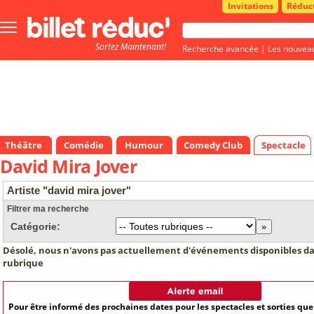
Invitations
Réduc
Bouton
menu
Sortez Maintenant!
principale
Recherche avancée
|
Les nouvea
Théâtre
Comédie
Humour
Comedy Club
Spectacle
David Mira Jover
Artiste "david mira jover"
Filtrer ma recherche
Catégorie:
Désolé, nous n'avons pas actuellement d'événements disponibles da
rubrique
Pour être informé des prochaines dates pour les spectacles et sorties qu