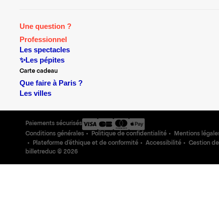
Une question ?
Professionnel
Les spectacles
✨Les pépites
Carte cadeau
Que faire à Paris ?
Les villes
Paiements sécurisés
Conditions générales
Politique de confidentialité
Mentions légale
Plateforme d'éthique et de conformité
Accessibilité
Gestion de
billetreduc ©
2026