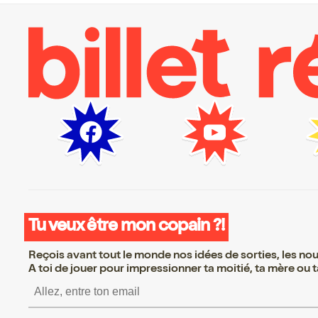
Tu veux être mon copain ?!
Reçois avant tout le monde nos idées de sorties, les nouv
A toi de jouer pour impressionner ta moitié, ta mère ou ta
S’inscrire S’inscrire S’