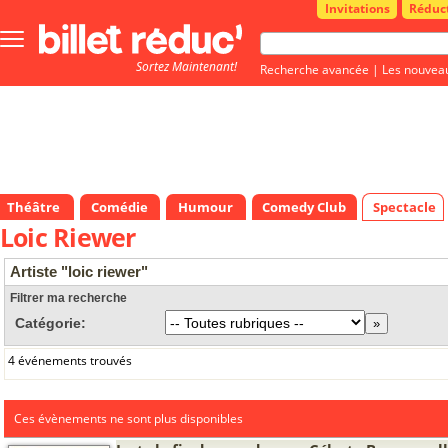
Invitations
Réduc
Bouton
menu
Sortez Maintenant!
principale
Recherche avancée
|
Les nouvea
Théâtre
Comédie
Humour
Comedy Club
Spectacle
Loic Riewer
Artiste "loic riewer"
Filtrer ma recherche
Catégorie:
4 événements trouvés
Ces évènements ne sont plus disponibles