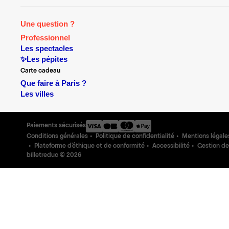
Une question ?
Professionnel
Les spectacles
✨Les pépites
Carte cadeau
Que faire à Paris ?
Les villes
Paiements sécurisés
Conditions générales
Politique de confidentialité
Mentions légale
Plateforme d'éthique et de conformité
Accessibilité
Gestion de
billetreduc ©
2026