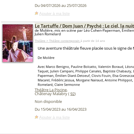
Du 04/07/2026 au 25/07/2026
Ajouter à ma liste
Le Tartuffe / Dom Juan / Psyché : Le ciel, la nuit
de Molière, mis en scène par Léo Cohen-Paperman, Émilien
Julien Romelard
Théâtre > Théâtre contemporain
à partir de 14 ans
Une aventure théâtrale fleuve placée sous le signe de 
De Molière
Avec Marco Benigno, Pauline Bolcatto, Valentin Boraud, Léon
Taquet, Julien Campani, Philippe Canales, Baptiste Chabauty,
Paperman, Émilien Diard-Detoeuf, Clovis Fouin, Elsa Grzeszcza
Macarel, Frédéric Jessua, Morgane Nairaud, Antoine Philippot, 
Romelard, Claire Sermonne
Théâtre La Piscine
,
Châtenay Malabry (
92
)
Non disponible
Du 15/04/2023 au 16/04/2023
Ajouter à ma liste