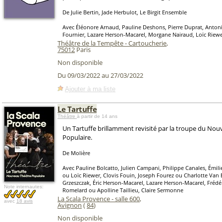
De Julie Bertin, Jade Herbulot, Le Birgit Ensemble
Avec Éléonore Arnaud, Pauline Deshons, Pierre Duprat, Anton
Fournier, Lazare Herson-Macarel, Morgane Nairaud, Loïc Riew
Théâtre de la Tempête - Cartoucherie
,
75012
Paris
Non disponible
Du 09/03/2022 au 27/03/2022
Ajouter à ma liste
Le Tartuffe
Théâtre
à partir de 14 ans
Un Tartuffe brillamment revisité par la troupe du No
Populaire.
De Molière
Avec Pauline Bolcatto, Julien Campani, Philippe Canales, Émil
ou Loïc Riewer, Clovis Fouin, Joseph Fourez ou Charlotte Van B
Grzeszczak, Éric Herson-Macarel, Lazare Herson-Macarel, Frédéri
Note internautes:
Romelard ou Apolline Taillieu, Claire Sermonne
La Scala Provence - salle 600
,
avec
18 avis
Avignon
(
84
)
Non disponible