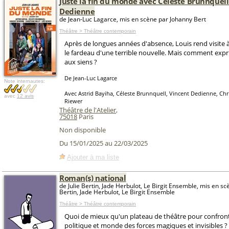
Juste la fin du monde avec Céleste Brunnquell
Dedienne
de Jean-Luc Lagarce, mis en scène par Johanny Bert
Théâtre > Théâtre contemporain
Après de longues années d'absence, Louis rend visite à
le fardeau d'une terrible nouvelle. Mais comment expri
aux siens ?
De Jean-Luc Lagarce
Note internautes:
Avec Astrid Bayiha, Céleste Brunnquell, Vincent Dedienne, Chris
avec
12 avis
Riewer
Théâtre de l'Atelier
,
75018
Paris
Non disponible
Du 15/01/2025 au 22/03/2025
Ajouter à ma liste
Roman(s) national
de Julie Bertin, Jade Herbulot, Le Birgit Ensemble, mis en scè
Bertin, Jade Herbulot, Le Birgit Ensemble
Théâtre > Théâtre contemporain
Quoi de mieux qu'un plateau de théâtre pour confron
politique et monde des forces magiques et invisibles ?