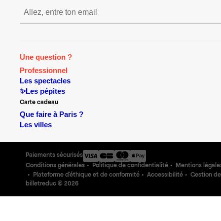
S’inscrire S’inscrire S’insc
Une question ?
Professionnel
Les spectacles
✨Les pépites
Carte cadeau
Que faire à Paris ?
Les villes
Paiements sécurisés
Conditions générales
Politique de confidentialité
Mentions légale
Plateforme d'éthique et de conformité
Accessibilité
Gestion de
billetreduc ©
2026