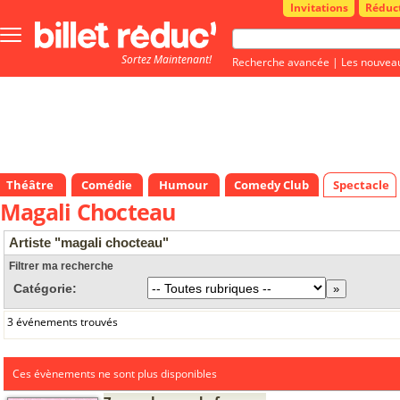
Invitations
Réduc
Bouton
menu
Sortez Maintenant!
principale
Recherche avancée
|
Les nouvea
Théâtre
Comédie
Humour
Comedy Club
Spectacle
Magali Chocteau
Artiste "magali chocteau"
Filtrer ma recherche
Catégorie:
3 événements trouvés
Ces évènements ne sont plus disponibles