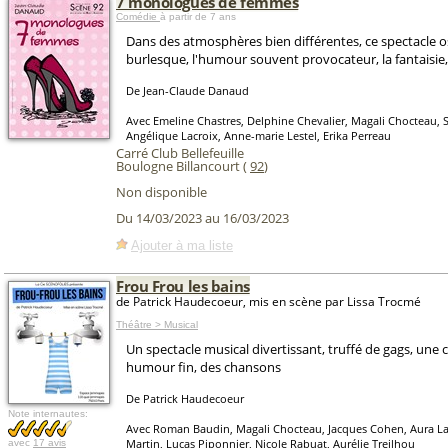
7 monologues de femmes
Comédie
à partir de 7 ans
Dans des atmosphères bien différentes, ce spectacle osc
burlesque, l'humour souvent provocateur, la fantaisie,
De Jean-Claude Danaud
Avec Emeline Chastres, Delphine Chevalier, Magali Chocteau, 
Angélique Lacroix, Anne-marie Lestel, Erika Perreau
Carré Club Bellefeuille
Boulogne Billancourt (
92
)
Non disponible
Du 14/03/2023 au 16/03/2023
Ajouter à ma liste
Frou Frou les bains
de Patrick Haudecoeur, mis en scène par Lissa Trocmé
Théâtre > Musical
Un spectacle musical divertissant, truffé de gags, une c
humour fin, des chansons
De Patrick Haudecoeur
Note internautes:
Avec Roman Baudin, Magali Chocteau, Jacques Cohen, Aura L
Martin, Lucas Piponnier, Nicole Rabuat, Aurélie Treilhou
avec
17 avis