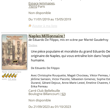
Espace Jemmapes
,
75010
Paris
Non disponible
Du 11/01/2019 au 15/05/2019
Ajouter à ma liste
Naples Millionnaire !
de Eduardo De Filippo, mis en scène par Marité Gaudefroy
Théâtre
Une pièce populaire et moraliste du grand Eduardo De
originaire de Naples, qui vous entraîne loin dans l'exp
humaine.
De Eduardo De Filippo
Note internautes:
Avec Christophe Rouquette, Magali Chocteau, Viktor Perreau, 
Jérôme Sarrasin, Victor Pacotte, Sébastien Gimenez, Sophie Est
avec
13 avis
Durand, Gérard Dejoux, Anne-Marie Lestel, Emeline Chastres,
Erika Perreau
Carré Club Bellefeuille
Boulogne Billancourt (
92
)
Non disponible
Du 21/09/2023 au 01/10/2023