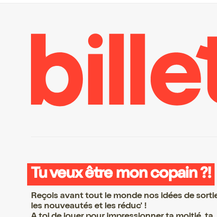
Tu veux être mon copain ?!
Reçois avant tout le monde nos idées de sorti
les nouveautés et les réduc' !
A toi de jouer pour impressionner ta moitié, ta