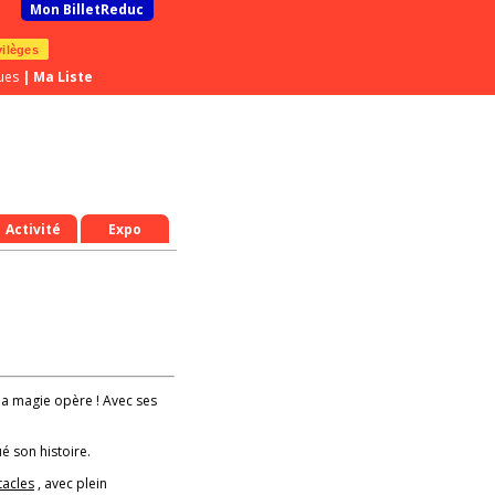
Mon BilletReduc
vilèges
ues
|
Ma Liste
Activité
Expo
ù la magie opère ! Avec ses
é son histoire.
tacles
, avec plein