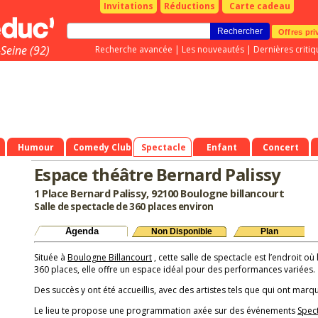
Invitations
Réductions
Carte cadeau
Offres pri
Seine (92)
Recherche avancée
|
Les nouveautés
|
Dernières critiq
Humour
Comedy Club
Spectacle
Enfant
Concert
Espace théâtre Bernard Palissy
1 Place Bernard Palissy, 92100 Boulogne billancourt
Salle de spectacle de 360 places environ
Agenda
Non Disponible
Plan
Située à
Boulogne Billancourt
, cette salle de spectacle est l’endroit o
360 places, elle offre un espace idéal pour des performances variées.
Des succès y ont été accueillis, avec des artistes tels que qui ont marqu
Le lieu te propose une programmation axée sur des événements
Spec