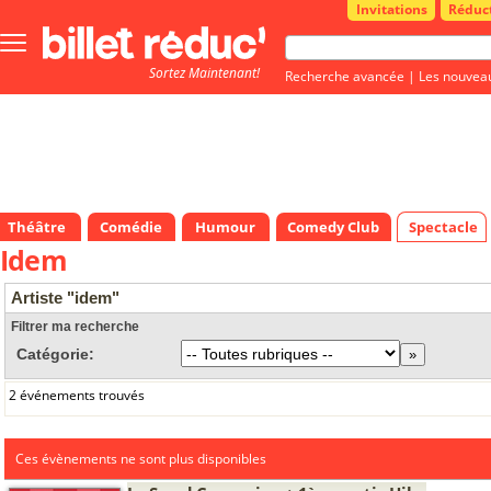
Invitations
Réduc
Bouton
menu
Sortez Maintenant!
principale
Recherche avancée
|
Les nouvea
Théâtre
Comédie
Humour
Comedy Club
Spectacle
Idem
Artiste "idem"
Filtrer ma recherche
Catégorie:
2 événements trouvés
Ces évènements ne sont plus disponibles