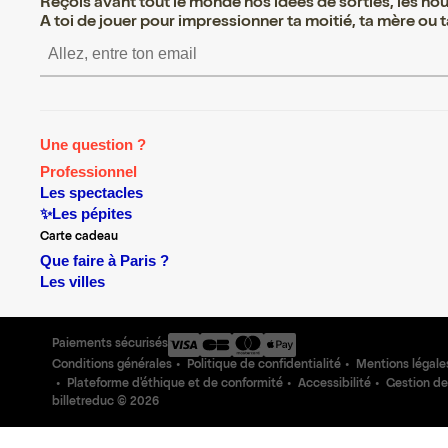
Reçois avant tout le monde nos idées de sorties, les nouv
A toi de jouer pour impressionner ta moitié, ta mère ou ta
S’inscrire S’inscrire S
Une question ?
Professionnel
Les spectacles
✨Les pépites
Carte cadeau
Que faire à Paris ?
Les villes
Paiements sécurisés
Conditions générales
Politique de confidentialité
Mentions légale
Plateforme d'éthique et de conformité
Accessibilité
Gestion de
billetreduc ©
2026