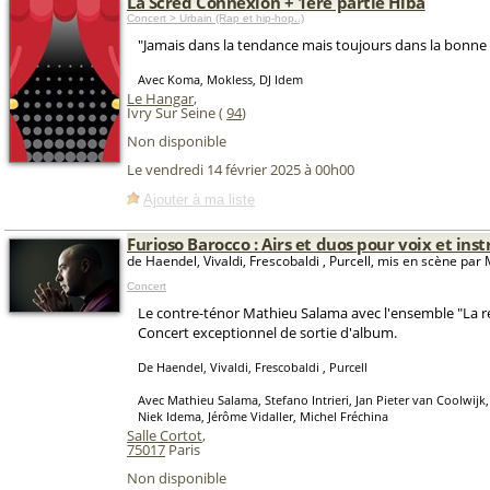
La Scred Connexion + 1ère partie Hiba
Concert > Urbain (Rap et hip-hop..)
"Jamais dans la tendance mais toujours dans la bonne 
Avec Koma, Mokless, DJ Idem
Le Hangar
,
Ivry Sur Seine (
94
)
Non disponible
Le vendredi 14 février 2025 à 00h00
Ajouter à ma liste
Furioso Barocco : Airs et duos pour voix et in
de Haendel, Vivaldi, Frescobaldi , Purcell, mis en scène pa
Concert
Le contre-ténor Mathieu Salama avec l'ensemble "La r
Concert exceptionnel de sortie d'album.
De Haendel, Vivaldi, Frescobaldi , Purcell
Avec Mathieu Salama, Stefano Intrieri, Jan Pieter van Coolwijk,
Niek Idema, Jérôme Vidaller, Michel Fréchina
Salle Cortot
,
75017
Paris
Non disponible