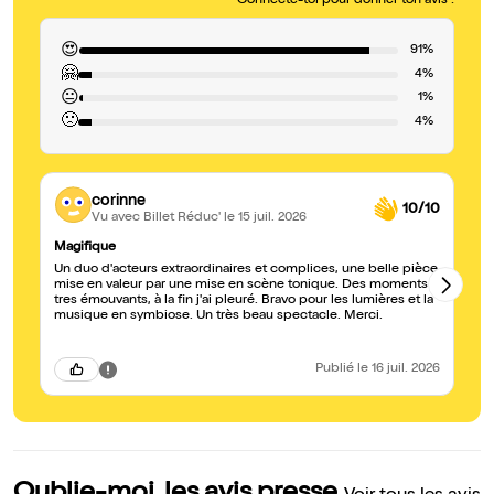
Connecte-toi pour donner ton avis !
😍
91%
🤗
4%
😐
1%
🙁
4%
corinne
10/10
Vu avec Billet Réduc'
le 15 juil. 2026
Magifique
Ma
Un duo d'acteurs extraordinaires et complices, une belle pièce
Ce
mise en valeur par une mise en scène tonique. Des moments
l'ont
tres émouvants, à la fin j'ai pleuré. Bravo pour les lumières et la
musique en symbiose. Un très beau spectacle. Merci.
Publié
le 16 juil. 2026