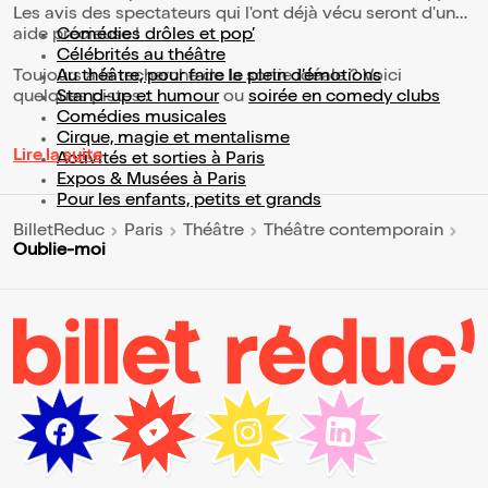
Les avis des spectateurs qui l'ont déjà vécu seront d'une
aide précieuse !
Comédies drôles et pop’
Célébrités au théâtre
Toujours à la recherche de la sortie idéale ? Voici
Au théâtre, pour faire le plein d’émotions
quelques pistes :
Stand-up et humour
ou
soirée en comedy clubs
Comédies musicales
Cirque, magie et mentalisme
Lire la suite
Activités et sorties à Paris
Expos & Musées à Paris
Pour les enfants, petits et grands
BilletReduc
Paris
Théâtre
Théâtre contemporain
Oublie-moi