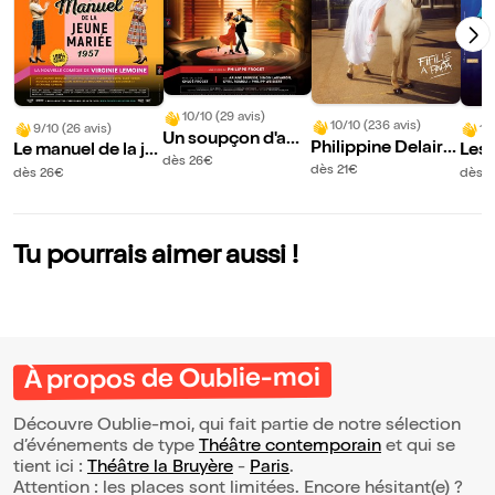
10/10 (29 avis)
10/10 (236 avis)
9/10 (26 avis)
10
Un soupçon d'ami
Philippine Delaire
Le manuel de la je
Les 
tié
dès 26€
dans Fifille à papa
une mariée 1957
u C
dès 21€
dès 26€
dès 2
Tu pourrais aimer aussi !
À propos de Oublie-moi
Découvre Oublie-moi, qui fait partie de notre sélection
d’événements de type
Théâtre contemporain
et qui se
tient ici :
Théâtre la Bruyère
-
Paris
.
Attention : les places sont limitées. Encore hésitant(e) ?