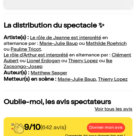
La distribution du spectacle ✨
Artiste(s) :
Le rôle de Jeanne est interprété
en
alternance par :
Marie-Julie Baup
ou
Mathilde Roehrich
ou
Pauline Tricot
.
Le rôle d'Arthur est interprété
en alternance par :
Clément
Aubert
ou
Lionel Erdogan
ou
Thierry Lopez
ou
Ike
Zacsongo-Josep
Auteur(s) :
Matthew Seager
Metteur(s) en scène :
Marie-Julie Baup
,
Thierry Lopez
Oublie-moi, les avis spectateurs
Voir tous les avis
9/10
(642 avis)
Donner mon avis