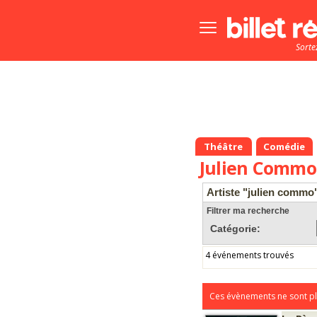
Bouton
menu
Sorte
principale
Théâtre
Comédie
Julien Commo
Artiste "julien commo
Filtrer ma recherche
Catégorie:
4 événements trouvés
Ces évènements ne sont pl