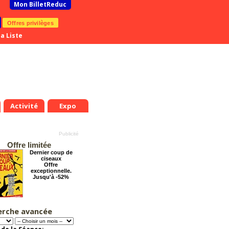
Mon BilletReduc
Offres privilèges
a Liste
Activité
Expo
Offre limitée
Dernier coup de
ciseaux
Offre
exceptionnelle.
Jusqu'à -52%
erche avancée
La Cité Interdite :
Six siècles de
mystères
Offre