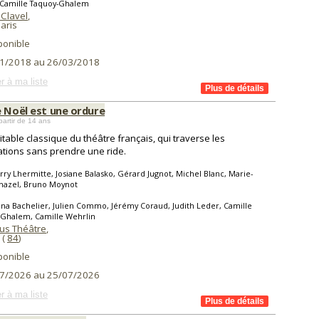
 Camille Taquoy-Ghalem
 Clavel
,
aris
ponible
1/2018 au 26/03/2018
r à ma liste
e Noël est une ordure
partir de 14 ans
itable classique du théâtre français, qui traverse les
tions sans prendre une ride.
rry Lhermitte, Josiane Balasko, Gérard Jugnot, Michel Blanc, Marie-
hazel, Bruno Moynot
ona Bachelier, Julien Commo, Jérémy Coraud, Judith Leder, Camille
-Ghalem, Camille Wehrlin
lus Théâtre
,
(
84
)
ponible
7/2026 au 25/07/2026
r à ma liste