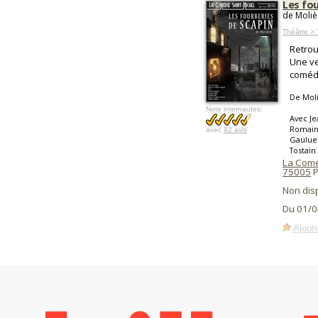
Les fo
de Moliè
Théâtre > 
Retrou
Une ve
coméd
De Mol
Note internautes:
Avec Je
Romain
avec
92 avis
Gauluet
Tostain
La Comé
75005
P
Non dis
Du 01/0
Ajoute