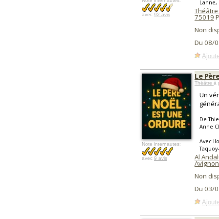
Note internautes:
Lanne,
Théâtre
avec
92 avis
75019
P
Non dis
Du 08/0
Ajoute
Le Pèr
Théâtre
à 
Un vér
généra
De Thie
Anne C
Avec Il
Note internautes:
Taquoy
Al Anda
avec
9 avis
Avignon
Non dis
Du 03/0
Ajoute