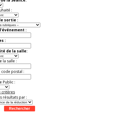
de la Séance:
exceptionnelle.
Jusqu'à -26%
uhaité :
e sortie :
d'événement :
es :
té de la salle:
la salle :
u code postal :
 Public :
 critères
es résultats par :