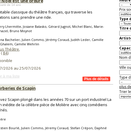
e Noël est une ordure
Heure 
partir de 14 ans
Prix so
itable classique du théâtre français, qui traverse les
tions sans prendre une ride.
Type d
rry Lhermitte, Josiane Balasko, Gérard Jugnot, Michel Blanc, Marie-
Titre 
hazel, Bruno Moynot
Artist
ona Bachelier, Julien Commo, Jérémy Coraud, Judith Leder, Camille
-Ghalem, Camille Wehrlin
Capaci
lus Théâtre
,
(
84
)
Nom de 
ponible
Ville o
7/2026 au 25/07/2026
r à ma liste
Type de
plus de
urberies de Scapin
Trier l
vez Scapin plongé dans les années 70 sur un port industriel La
n inédite de la célèbre pièce de Molière avec cinq comédiens
înés.
ière
stien Bourlé, Julien Commo, Jéremy Coraud, Stefan Crépon, Daphné