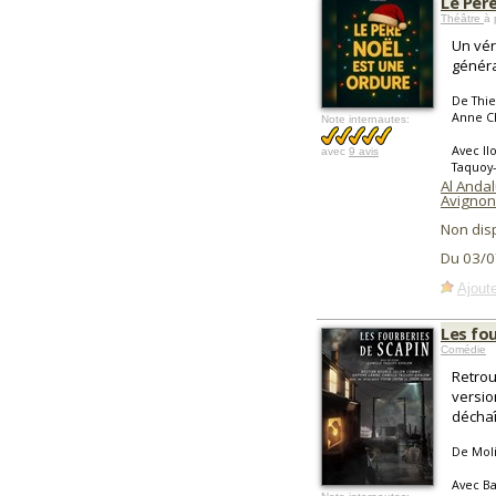
Le Pèr
Théâtre
à 
Un vér
généra
De Thie
Anne C
Note internautes:
Avec Il
avec
9 avis
Taquoy
Al Anda
Avignon
Non dis
Du 03/0
Ajoute
Les fo
Comédie
Retrou
versio
décha
De Mol
Avec Ba