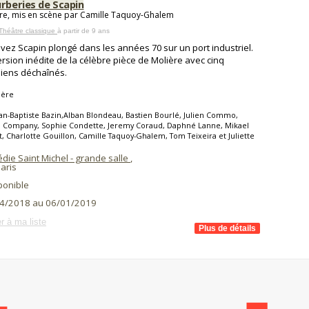
urberies de Scapin
re, mis en scène par Camille Taquoy-Ghalem
Théâtre classique
à partir de 9 ans
vez Scapin plongé dans les années 70 sur un port industriel.
rsion inédite de la célèbre pièce de Molière avec cinq
iens déchaînés.
ière
an-Baptiste Bazin,Alban Blondeau, Bastien Bourlé, Julien Commo,
 Company, Sophie Condette, Jeremy Coraud, Daphné Lanne, Mikael
, Charlotte Gouillon, Camille Taquoy-Ghalem, Tom Teixeira et Juliette
die Saint Michel - grande salle
,
aris
ponible
4/2018 au 06/01/2019
r à ma liste