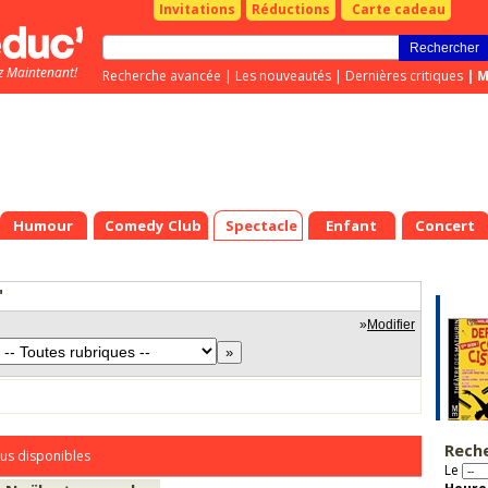
Invitations
Réductions
Carte cadeau
z Maintenant!
Recherche avancée
|
Les nouveautés
|
Dernières critiques
|
M
Humour
Comedy Club
Spectacle
Enfant
Concert
"
»
Modifier
Rech
us disponibles
Le