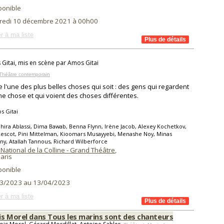
ponible
redi 10 décembre 2021 à 00h00
r à ma liste
Gitai, mis en scène par Amos Gitai
Théâtre contemporain
ive l'une des plus belles choses qui soit : des gens qui regardent
e chose et qui voient des choses différentes.
s Gitai
hira Ablassi, Dima Bawab, Benna Flynn, Irène Jacob, Alexey Kochetkov,
escot, Pini Mittelman, Kioomars Musayyebi, Menashe Noy, Minas
y, Atallah Tannous, Richard Wilberforce
National de la Colline - Grand Théâtre
,
aris
ponible
3/2023 au 13/04/2023
r à ma liste
is Morel dans Tous les marins sont des chanteurs