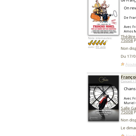
de Franç
On rev
De Fran
Avec Fr
Amos M
Théâtre 
Note internautes:
75008
P
avec
60 avis
Non dis
Du 17/0
Ajoute
Françoi
Concert > 
Chanso
Avec Fr
Muriel 
Salle G
75008
P
Non dis
Le dima