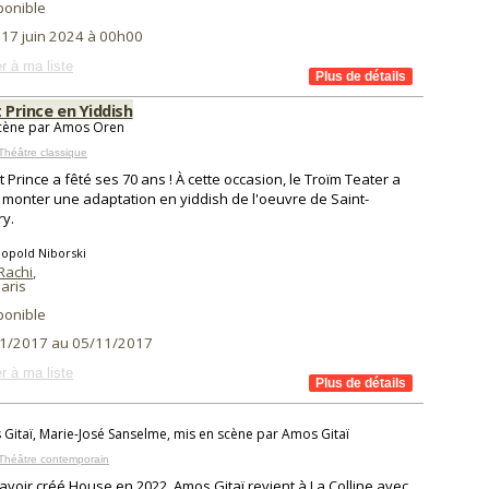
ponible
 17 juin 2024 à 00h00
r à ma liste
t Prince en Yiddish
scène par Amos Oren
Théâtre classique
it Prince a fêté ses 70 ans ! À cette occasion, le Troïm Teater a
 monter une adaptation en yiddish de l'oeuvre de Saint-
y.
opold Niborski
Rachi
,
aris
ponible
1/2017 au 05/11/2017
r à ma liste
Gitaï, Marie-José Sanselme, mis en scène par Amos Gitaï
Théâtre contemporain
avoir créé House en 2022, Amos Gitaï revient à La Colline avec