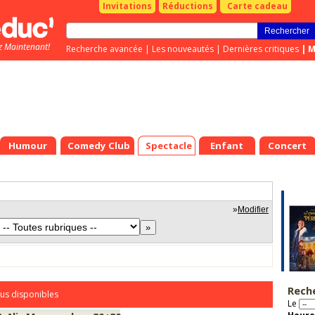
Invitations
Réductions
Carte cadeau
z Maintenant!
Recherche avancée
|
Les nouveautés
|
Dernières critiques
|
M
Humour
Comedy Club
Spectacle
Enfant
Concert
»
Modifier
Rech
us disponibles
Le