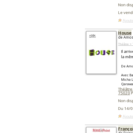
Non dis
Le vend
Ajoute
House
de Amos 
Théâtre > 
Il arr
la mêm
De Amo
Avec Ba
Micha L
Qarawan
Théâtre 
75020
P
Non dis
Du 14/0
Ajoute
Franço