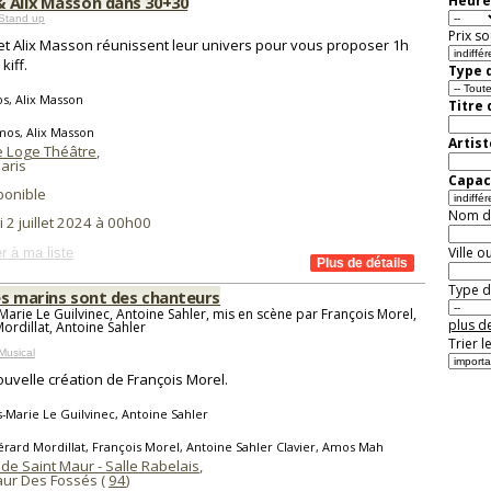
 Alix Masson dans 30+30
Heure
Stand up
Prix so
t Alix Masson réunissent leur univers pour vous proposer 1h
kiff.
Type d
s, Alix Masson
Titre
mos, Alix Masson
Artist
te Loge Théâtre
,
aris
Capaci
ponible
Nom de 
 2 juillet 2024 à 00h00
Ville o
r à ma liste
Type de
es marins sont des chanteurs
Marie Le Guilvinec, Antoine Sahler, mis en scène par François Morel,
plus de
ordillat, Antoine Sahler
Trier l
Musical
uvelle création de François Morel.
-Marie Le Guilvinec, Antoine Sahler
rard Mordillat, François Morel, Antoine Sahler Clavier, Amos Mah
de Saint Maur - Salle Rabelais
,
aur Des Fossés (
94
)