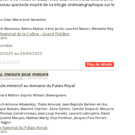
veau spectacle inspiré de sa trilogie cinématographique sur le
 Gitaï, Marie-José Sanselme
ël Abecassis, Bahira Ablassi, Irène Jacob, Laurent Naouri, Menashe Noy
National de la Colline - Grand Théâtre
,
aris
ponible
3/2025 au 03/04/2025
r à ma liste
au, mesure pour mesure
Théâtre immersif
à partir de 10 ans
cle immersif au domaine du Palais-Royal
nard Matton d'après William Shakespeare
ch-Antoine Albaladéjo, Thalie Amossé, Jean-Baptiste Barbier-Arribe,
ue Bastien, Maxime Chartier, Zazie Delem, Camille Delpech, Marjorie
 Thomas Gendronneau, Jean-Loup Horwitz, Laurent Labruyère, David
 Justine Marçais, Mathias Marty, Drys Penthier, Jacques Poix-Terrier,
 Ragon
 National du Palais-Royal
,
aris