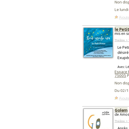
Non dis
Le lundi
Ajoute
le Peti
mis en 
Théâtre > 
Le Pet
désiré
Exupér
Avec Lé
Espace 
75005
P
Non dis
Du 02/1
Ajoute
Golem
de Amos 
Théâtre > 
Après 