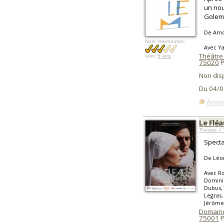
un nou
Golem
De Amos
Note internautes:
Avec Ya
Théâtre 
avec
6 avis
75020
P
Non dis
Du 04/0
Ajoute
Le Flé
Théâtre > 
Specta
De Léo
Avec Ro
Dominiq
Dubus,
Legras,
Jérôme
Domaine
75001
P