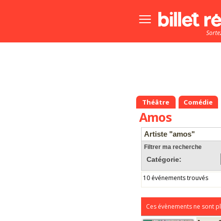
Bouton
menu
Sorte
principale
Théâtre
Comédie
Amos
Artiste "amos"
Filtrer ma recherche
Catégorie:
10 événements trouvés
Ces évènements ne sont pl