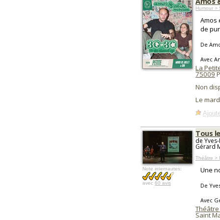
Amos &
Humour > 
Amos e
de pur 
De Amo
Avec A
La Peti
75009
P
Non dis
Le mardi
Ajoute
Tous l
de Yves-
Gérard M
Théâtre > 
Une no
Note internautes:
avec
60 avis
De Yves
Avec Gé
Théâtre 
Saint M