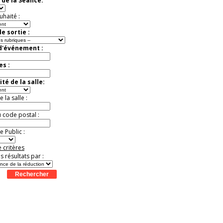
 de la Séance:
exceptionnelle.
Jusqu'à -26%
uhaité :
e sortie :
 d'événement :
es :
té de la salle:
la salle :
u code postal :
 Public :
 critères
es résultats par :