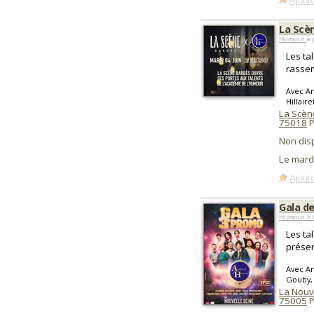
Ajoute
La Scè
Humour
à 
Les ta
rassem
Avec Am
Hillaire
La Scèn
75018
P
Non dis
Le mard
Ajoute
Gala d
Humour > 
Les ta
présen
Avec Am
Gouby, 
La Nouv
75005
P