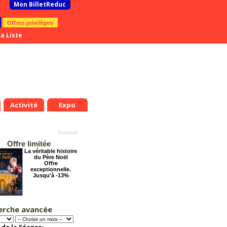
Mon BilletReduc
Offres privilèges
a Liste
Activité
Expo
Offre limitée
La véritable histoire
du Père Noël
Offre
exceptionnelle.
Jusqu'à -13%
erche avancée
La Cité Interdite :
Six siècles de
mystères
Offre