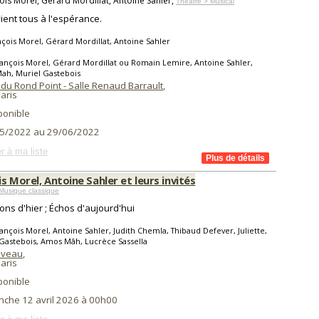
ois Morel, Gérard Mordillat, Antoine Sahler,
Théâtre > Musical
ient tous à l'espérance.
çois Morel, Gérard Mordillat, Antoine Sahler
ançois Morel, Gérard Mordillat ou Romain Lemire, Antoine Sahler,
ah, Muriel Gastebois
du Rond Point - Salle Renaud Barrault
,
aris
ponible
5/2022 au 29/06/2022
r à ma liste
s Morel, Antoine Sahler et leurs invités
Musique classique
ns d'hier ; Échos d'aujourd'hui
ançois Morel, Antoine Sahler, Judith Chemla, Thibaud Defever, Juliette,
Gastebois, Amos Mâh, Lucrèce Sassella
aveau
,
aris
ponible
nche 12 avril 2026 à 00h00