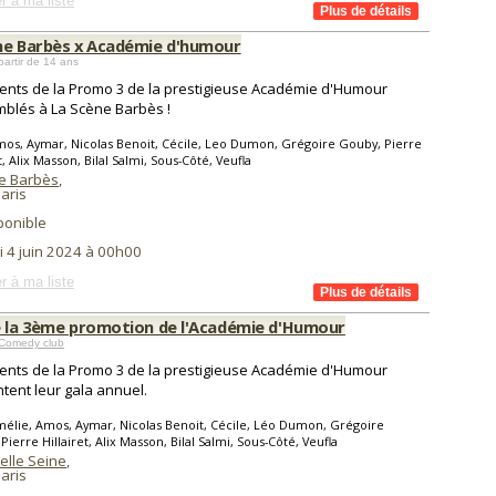
r à ma liste
ne Barbès x Académie d'humour
partir de 14 ans
lents de la Promo 3 de la prestigieuse Académie d'Humour
blés à La Scène Barbès !
os, Aymar, Nicolas Benoit, Cécile, Leo Dumon, Grégoire Gouby, Pierre
t, Alix Masson, Bilal Salmi, Sous-Côté, Veufla
e Barbès
,
aris
ponible
i 4 juin 2024 à 00h00
r à ma liste
e la 3ème promotion de l'Académie d'Humour
Comedy club
lents de la Promo 3 de la prestigieuse Académie d'Humour
tent leur gala annuel.
élie, Amos, Aymar, Nicolas Benoit, Cécile, Léo Dumon, Grégoire
Pierre Hillairet, Alix Masson, Bilal Salmi, Sous-Côté, Veufla
elle Seine
,
aris