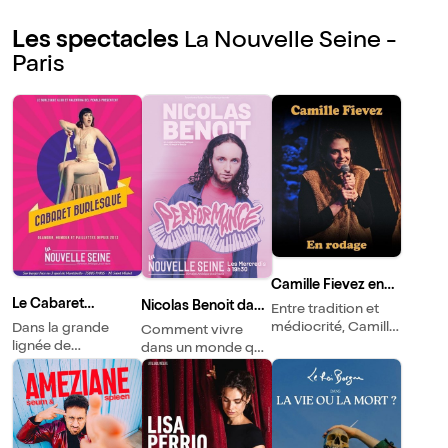
Les spectacles
La Nouvelle Seine -
Paris
Camille Fievez en
rodage
Le Cabaret
Nicolas Benoit dans
Entre tradition et
Burlesque
Performance
médiocrité, Camille
Dans la grande
Comment vivre
Fievez apporte
lignée de
dans un monde qui
avec sobriété sa
l'entertainment à
valorise la violence
pierre à l'édifice de
l'américaine, les
masculine, la
la grande histoire
artistes du
surperformance et
du théâtre à la
Burlesque Klub
les mecs qui
française.
présentent un show
mangent des