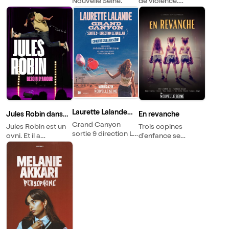
Nouvelle Seine.
de violence.
L'histoire d'une fille
qui rencontre le
mauvais garçon.
Laurette Lalande
Jules Robin dans
En revanche
dans Grand
Besoin d'amour
Grand Canyon
Jules Robin est un
Trois copines
Canyon sortie 9
sortie 9 direction Le
ovni. Et il a
d'enfance se
direction Le Haillan
Haillan : c'est le titre
beaucoup,
réunissent pour leur
de mon spectacle.
beaucoup,
traditionnelle soirée
beaucoup
Margarita.
d'énergie.