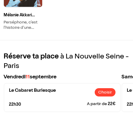
Mélanie Akkari
dans Perséphone
Perséphone, c'est
l'histoire d'une
meuf qui n'a jamais
su choisir et qui a
fini par décider que
ce n'était pas son
problème.
Réserve ta place
à La Nouvelle Seine -
Paris
Vendredi
11
septembre
Sam
Le Cabaret Burlesque
Le
Choisir
A partir de
22€
22h30
22