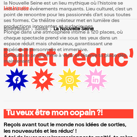
la Nouvelle Seine est un lieu mythique où l’histoire se
Lire la suite
mêle à des événements marquants. Lieu culturel, c'est un
point de rencontre pour les passionnés d’art sous toutes
ses formes. Ce théâtre créateur met en lumière des
productions innovantes et audacieuses.
La Nouvelle Seine
BilletReduc
Salles
Plonge dans une atmosphère intime à 120 places, où
chaque spectacle prend vie sous tes yeux dans un
espace réduit mais chaleureux, garantissant une
expérience personnelle et immersive.
Consulte le programme à venir et réserve ta place dès
maintenant !
Tu veux être mon copain ?!
Reçois avant tout le monde nos idées de sorties,
les nouveautés et les réduc' !