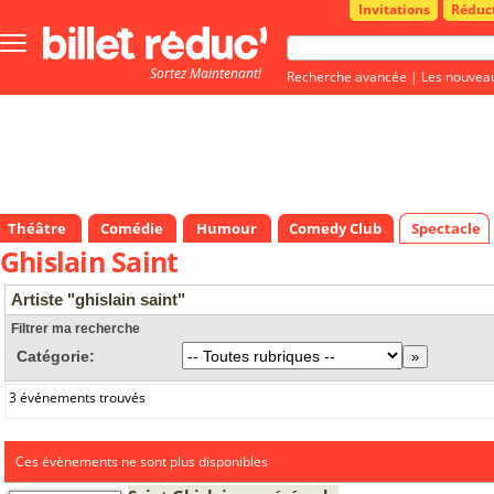
Invitations
Réduc
Bouton
menu
Sortez Maintenant!
principale
Recherche avancée
|
Les nouvea
Théâtre
Comédie
Humour
Comedy Club
Spectacle
Ghislain Saint
Artiste "ghislain saint"
Filtrer ma recherche
Catégorie:
3 événements trouvés
Ces évènements ne sont plus disponibles