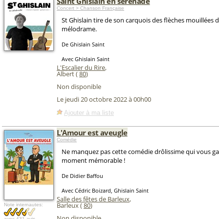
Saint Ghislain en sérénade
Concert > Chanson Française
St Ghislain tire de son carquois des flèches mouillées 
mélodrame.
De Ghislain Saint
Avec Ghislain Saint
L'Escalier du Rire
,
Albert (
80
)
Non disponible
Le jeudi 20 octobre 2022 à 00h00
Ajouter à ma liste
L'Amour est aveugle
Comédie
Ne manquez pas cette comédie drôlissime qui vous ga
moment mémorable !
De Didier Baffou
Avec Cédric Boizard, Ghislain Saint
Salle des fêtes de Barleux
,
Barleux (
80
)
Note internautes:
Non disponible
avec
431 avis