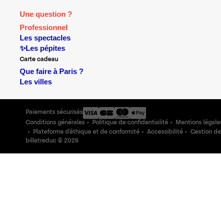
Une question ?
Professionnel
Les spectacles
✨Les pépites
Carte cadeau
Que faire à Paris ?
Les villes
Paiements sécurisés
Conditions générales
Politique de confidentialité
Mentions légale
Plateforme d'éthique et de conformité
Accessibilité
Gestion de
billetreduc ©
2026