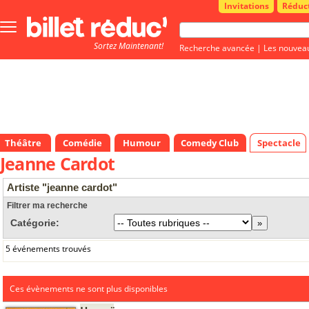
Invitations
Réduc
Bouton
menu
Sortez Maintenant!
principale
Recherche avancée
|
Les nouvea
Théâtre
Comédie
Humour
Comedy Club
Spectacle
Jeanne Cardot
Artiste "jeanne cardot"
Filtrer ma recherche
Catégorie:
5 événements trouvés
Ces évènements ne sont plus disponibles