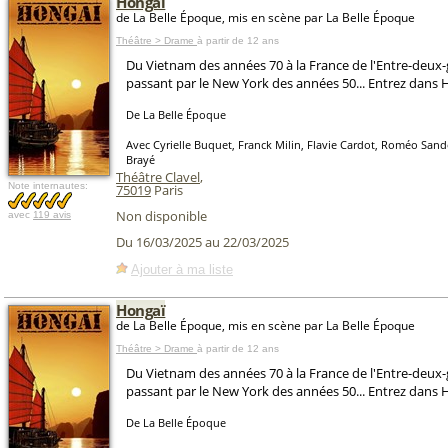
Hongaï
de La Belle Époque, mis en scène par La Belle Époque
Théâtre > Drame
à partir de 12 ans
Du Vietnam des années 70 à la France de l'Entre-deux-
passant par le New York des années 50... Entrez dans 
De La Belle Époque
Avec Cyrielle Buquet, Franck Milin, Flavie Cardot, Roméo Sand
Brayé
Théâtre Clavel
,
Note internautes:
75019
Paris
Non disponible
avec
119 avis
Du 16/03/2025 au 22/03/2025
Ajouter à ma liste
Hongaï
de La Belle Époque, mis en scène par La Belle Époque
Théâtre > Drame
à partir de 12 ans
Du Vietnam des années 70 à la France de l'Entre-deux-
passant par le New York des années 50... Entrez dans 
De La Belle Époque