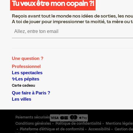
Tu veux être mon copain ?!
Reçois avant tout le monde nos idées de sorties, les nouv
A toi de jouer pour impressionner ta moitié, ta mère ou ta
S’inscrire S’inscrire S’inscrire S
Une question ?
Professionnel
Les spectacles
✨Les pépites
Carte cadeau
Que faire à Paris ?
Les villes
Paiements sécurisés
Conditions générales
Politique de confidentialité
Mentions légale
Plateforme d'éthique et de conformité
Accessibilité
Gestion de