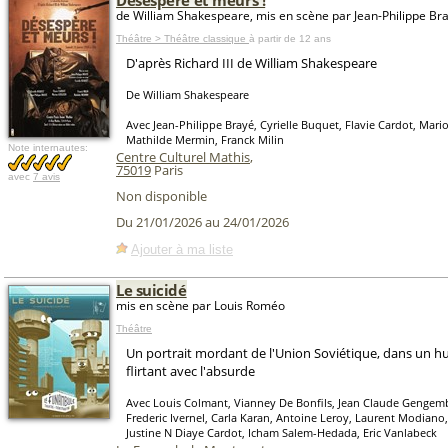
Désespère et meurs !
de William Shakespeare, mis en scène par Jean-Philippe Br
Théâtre > Théâtre classique
à partir de 12 ans
D'après Richard III de William Shakespeare
De William Shakespeare
Avec Jean-Philippe Brayé, Cyrielle Buquet, Flavie Cardot, Mar
Mathilde Mermin, Franck Milin
Note internautes:
Centre Culturel Mathis
,
75019
Paris
avec
7 avis
Non disponible
Du 21/01/2026 au 24/01/2026
Ajouter à ma liste
Le suicidé
mis en scène par Louis Roméo
Théâtre
Un portrait mordant de l'Union Soviétique, dans un 
flirtant avec l'absurde
Avec Louis Colmant, Vianney De Bonfils, Jean Claude Gengem
Frederic Ivernel, Carla Karan, Antoine Leroy, Laurent Modiano
Justine N Diaye Cardot, Icham Salem-Hedada, Eric Vanlabeck