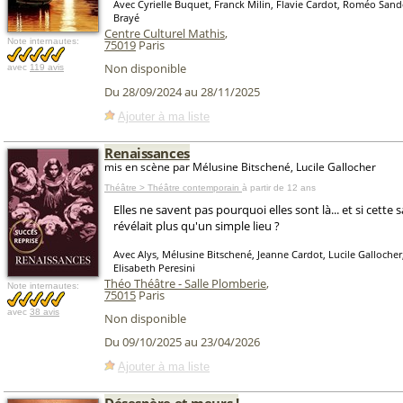
Avec Cyrielle Buquet, Franck Milin, Flavie Cardot, Roméo Sand
Brayé
Centre Culturel Mathis
,
Note internautes:
75019
Paris
Non disponible
avec
119 avis
Du 28/09/2024 au 28/11/2025
Ajouter à ma liste
Renaissances
mis en scène par Mélusine Bitschené, Lucile Gallocher
Théâtre > Théâtre contemporain
à partir de 12 ans
Elles ne savent pas pourquoi elles sont là... et si cette s
révélait plus qu'un simple lieu ?
Avec Alys, Mélusine Bitschené, Jeanne Cardot, Lucile Gallocher
Elisabeth Peresini
Théo Théâtre - Salle Plomberie
,
Note internautes:
75015
Paris
avec
38 avis
Non disponible
Du 09/10/2025 au 23/04/2026
Ajouter à ma liste