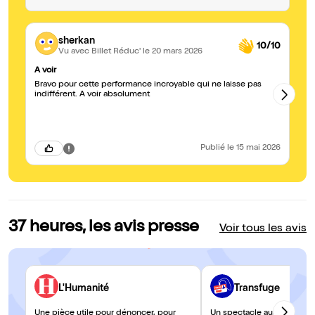
sherkan
10/10
Vu avec Billet Réduc'
le 20 mars 2026
A voir
L’
Bravo pour cette performance incroyable qui ne laisse pas
Ma
indifférent. A voir absolument
vi
Mu
nivea
n’e
pe
pr
Publié
le 15 mai 2026
te
en
ju
possible ! Da
sp
37 heures, les avis presse
Voir tous les avis
L'Humanité
Transfuge
Une pièce utile pour dénoncer, pour
Un spectacle aussi toucha