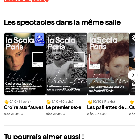
Réserver un parking
Les spectacles dans la même salle
8/10 (14 avis)
9/10 (48 avis)
10/10 (17 avis)
10
Croire aux fauves
Le premier sexe
Les paillettes de l
Gui
eur vie ou la paix d
t
dès 32,50€
dès 32,50€
dès 32,50€
dès 
éménage
Tu pourrais aimer aussi !