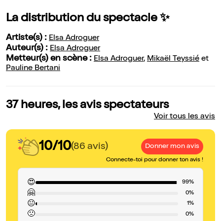
La distribution du spectacle ✨
Artiste(s) :
Elsa Adroguer
Auteur(s) :
Elsa Adroguer
Metteur(s) en scène :
Elsa Adroguer
,
Mikaël Teyssié
et
Pauline Bertani
37 heures, les avis spectateurs
Voir tous les avis
10/10
(86 avis)
Donner mon avis
Connecte-toi pour donner ton avis !
😍
99%
🤗
0%
😐
1%
🙁
0%