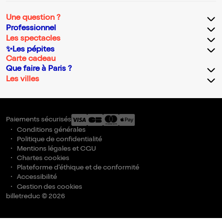
Une question ?
Professionnel
Les spectacles
✨Les pépites
Carte cadeau
Que faire à Paris ?
Les villes
Paiements sécurisés
Conditions générales
Politique de confidentialité
Mentions légales et CGU
Chartes cookies
Plateforme d'éthique et de conformité
Accessibilité
Gestion des cookies
billetreduc © 2026