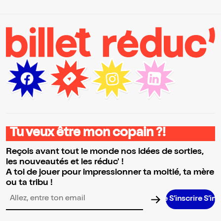
Tu veux être mon copain ?!
Reçois avant tout le monde nos idées de sorties,
les nouveautés et les réduc' !
A toi de jouer pour impressionner ta moitié, ta mère
ou ta tribu !
S’inscrire S’inscrire S’inscr
Adresse email pour la newsletter