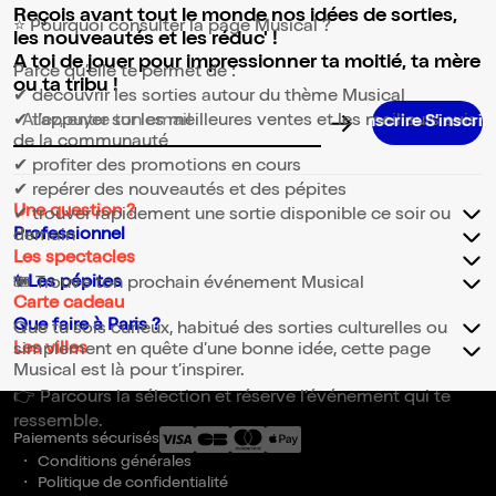
Reçois avant tout le monde nos idées de sorties,
⭐ Pourquoi consulter la page Musical ?
les nouveautés et les réduc' !
A toi de jouer pour impressionner ta moitié, ta mère
Parce qu’elle te permet de :
ou ta tribu !
✔ découvrir les sorties autour du thème Musical
✔ t’appuyer sur les meilleures ventes et les meilleurs avis
Adresse email pour la newsletter
de la communauté
✔ profiter des promotions en cours
✔ repérer des nouveautés et des pépites
Une question ?
✔ trouver rapidement une sortie disponible ce soir ou
Professionnel
demain
Les spectacles
✨Les pépites
🎟️ Trouve ton prochain événement Musical
Carte cadeau
Que faire à Paris ?
Que tu sois curieux, habitué des sorties culturelles ou
Les villes
simplement en quête d’une bonne idée, cette page
Musical est là pour t’inspirer.
👉 Parcours la sélection et réserve l’événement qui te
ressemble.
Paiements sécurisés
Conditions générales
Politique de confidentialité