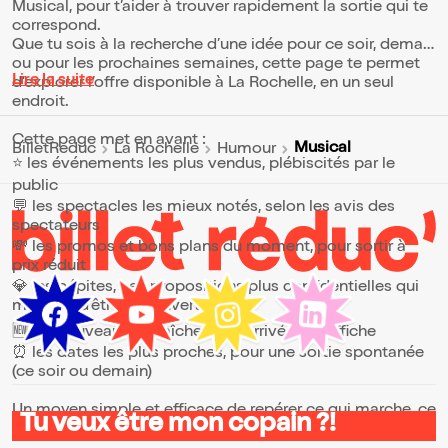
Musical, pour t’aider à trouver rapidement la sortie qui te
correspond.
Que tu sois à la recherche d’une idée pour ce soir, demain
ou pour les prochaines semaines, cette page te permet
Lire la suite
d’explorer l’offre disponible à La Rochelle, en un seul
endroit.
Cette page met en avant :
Musical
BilletReduc
La Rochelle
Humour
⭐ les événements les plus vendus, plébiscités par le
public
💬 les spectacles les mieux notés, selon les avis des
spectateurs
💸 les promos et bons plans du moment, pour sortir à
prix réduit
💎 les pépites, ces propositions plus confidentielles qui
méritent d’être découvertes
🆕 les nouveautés, fraîchement arrivées à l’affiche
⏰ les dates les plus proches, pour une sortie spontanée
(ce soir ou demain)
Un moyen simple et efficace de repérer ce qui marche, ce
Tu veux être mon copain ?!
qui plaît et ce qui vaut vraiment le coup.