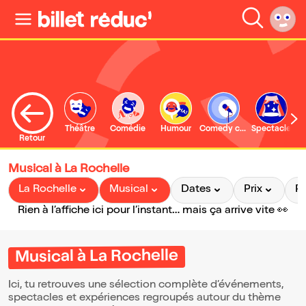
Théâtre
Comédie
Humour
Comedy club
Spectacle
Retour
Musical à La Rochelle
La Rochelle
Musical
Dates
Prix
P
Rien à l’affiche ici pour l’instant… mais ça arrive vite 👀
Musical à La Rochelle
Ici, tu retrouves une sélection complète d’événements,
spectacles et expériences regroupés autour du thème