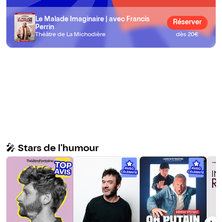
Le Malade Imaginaire | avec Francis
Réserver
Perrin
Théâtre de La Michodière
dès 20€
🎤 Stars de l'humour