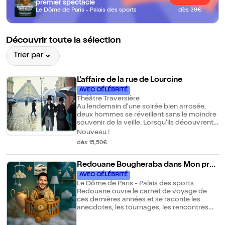
premier spectacle
Le Dôme de Paris - Palais des sports
dès 39€
Découvrir toute la sélection
Trier par
L'affaire de la rue de Lourcine
AVEC CÉLÉBRITÉ
Théâtre Traversière
Au lendemain d'une soirée bien arrosée,
deux hommes se réveillent sans le moindre
souvenir de la veille. Lorsqu'ils découvrent
qu'un meurtre a été commis rue de
Nouveau !
Lourcine, un doute terrible s'installe : et s'ils
dès 15,50€
étaient les coupables ? Avec L'Affaire de la
rue de Lourcine, Eugène Labiche mêle
l'efficacité d'une enquête policière à la
Redouane Bougheraba dans Mon pre
mécanique implacable du vaudeville. Dans
mier spectacle
AVEC CÉLÉBRITÉ
cette nouvelle création, le metteur en scène
Le Dôme de Paris - Palais des sports
Jean-Christophe Hembert révèle toute la
Redouane ouvre le carnet de voyage de
modernité de cette comédie noire où les
ces dernières années et se raconte les
quiproquos, la paranoïa et l'absurde
anecdotes, les tournages, les rencontres
s'enchaînent à un rythme effréné. Cette
improbables, les moments de doutes, les
pièce porte deux héritages très différents :
rêves accomplis, en tournée, loin de chez