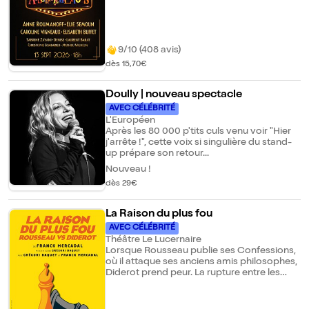
Combarieu, Mathieu Wilhelm. Le dimanche
13 septembre 2026, le spectacle Absolutely
Hilarious investit pour la première fois la
scène emblématique des Folies Bergère
pour une soirée d'exception dédiée à
9/10 (408 avis)
l'humour. Dans ce lieu mythique se
dès 15,70€
réunissent Anne Roumanoff, Élie Semoun,
Caroline Vigneaux, Élisabeth Buffet,
accompagnés de Sabrine Zayani, Denise et
Doully | nouveau spectacle
Laurent Barat. Sketchs cultes et
AVEC CÉLÉBRITÉ
performances inédites s'entremêlent pour
L'Européen
un show hors normes ! Une rencontre rare
Après les 80 000 p'tits culs venu voir "Hier
entre artistes incontournables pour un
j'arrête !", cette voix si singulière du stand-
rendez-vous unique. Absolutely Hilarious,
up prépare son retour...
créé en 2018 est rapidement devenu l'un
Nouveau !
des spectacles d'humour préférés des
français (Le Parisien).
dès 29€
La Raison du plus fou
AVEC CÉLÉBRITÉ
Théâtre Le Lucernaire
Lorsque Rousseau publie ses Confessions,
où il attaque ses anciens amis philosophes,
Diderot prend peur. La rupture entre les
deux anciens amis devient, le temps d'une
partie d'échecs, une confrontation aussi
brillante que jubilatoire. le temps d'une