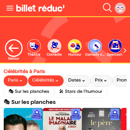
Théâtre
Comédie
Humour
Comedy club
Spectacle
Retour
Célébrités à Paris
Paris
Célébrités
Dates
Prix
Prom
🎭 Sur les planches
🎤 Stars de l'humour
🎭 Sur les planches