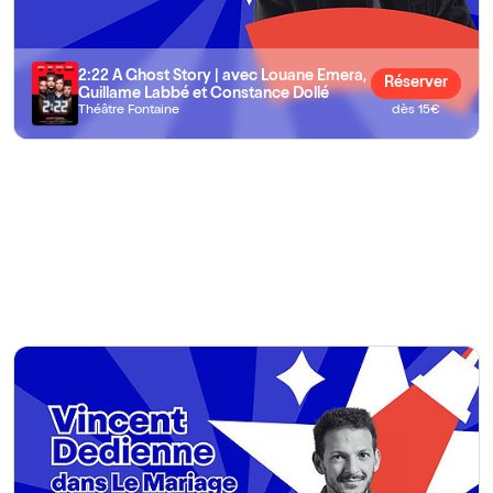
2:22 A Ghost Story | avec Louane Emera,
Réserver
Guillame Labbé et Constance Dollé
Théâtre Fontaine
dès 15€