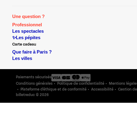
Une question ?
Professionnel
Les spectacles
✨Les pépites
Carte cadeau
Que faire à Paris ?
Les villes
Paiements sécurisés
Conditions générales
Politique de confidentialité
Mentions légale
Plateforme d'éthique et de conformité
Accessibilité
Gestion de
billetreduc ©
2026