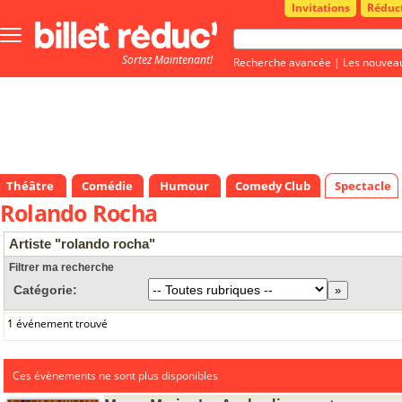
Invitations
Réduc
Bouton
menu
Sortez Maintenant!
principale
Recherche avancée
|
Les nouvea
Théâtre
Comédie
Humour
Comedy Club
Spectacle
Rolando Rocha
Artiste "rolando rocha"
Filtrer ma recherche
Catégorie:
1 événement trouvé
Ces évènements ne sont plus disponibles