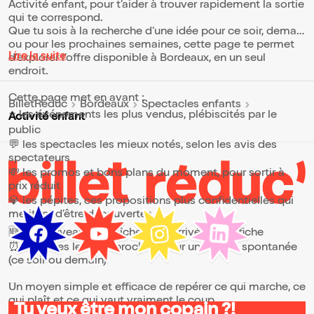
Activité enfant, pour t’aider à trouver rapidement la sortie
qui te correspond.
Que tu sois à la recherche d’une idée pour ce soir, demain
ou pour les prochaines semaines, cette page te permet
Lire la suite
d’explorer l’offre disponible à Bordeaux, en un seul
endroit.
Cette page met en avant :
BilletReduc
Bordeaux
Spectacles enfants
⭐ les événements les plus vendus, plébiscités par le
Activité enfant
public
💬 les spectacles les mieux notés, selon les avis des
spectateurs
💸 les promos et bons plans du moment, pour sortir à
prix réduit
💎 les pépites, ces propositions plus confidentielles qui
méritent d’être découvertes
🆕 les nouveautés, fraîchement arrivées à l’affiche
⏰ les dates les plus proches, pour une sortie spontanée
(ce soir ou demain)
Un moyen simple et efficace de repérer ce qui marche, ce
qui plaît et ce qui vaut vraiment le coup.
Tu veux être mon copain ?!