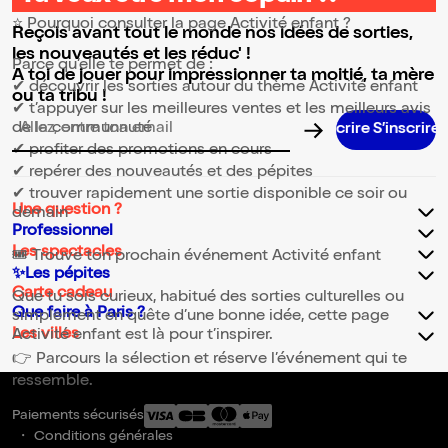
⭐ Pourquoi consulter la page Activité enfant ?
Reçois avant tout le monde nos idées de sorties,
les nouveautés et les réduc' !
Parce qu’elle te permet de :
A toi de jouer pour impressionner ta moitié, ta mère
✔ découvrir les sorties autour du thème Activité enfant
ou ta tribu !
✔ t’appuyer sur les meilleures ventes et les meilleurs avis
de la communauté
Adresse email pour la newsletter
✔ profiter des promotions en cours
✔ repérer des nouveautés et des pépites
✔ trouver rapidement une sortie disponible ce soir ou
Une question ?
demain
Professionnel
Les spectacles
🎟️ Trouve ton prochain événement Activité enfant
✨Les pépites
Carte cadeau
Que tu sois curieux, habitué des sorties culturelles ou
Que faire à Paris ?
simplement en quête d’une bonne idée, cette page
Les villes
Activité enfant est là pour t’inspirer.
👉 Parcours la sélection et réserve l’événement qui te
ressemble.
Paiements sécurisés
Conditions générales