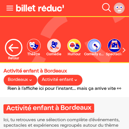
Théâtre
Comédie
Humour
Comedy club
Spectacle
Retour
Activité enfant à Bordeaux
Bordeaux
Activité enfant
Rien à l’affiche ici pour l’instant… mais ça arrive vite 👀
Activité enfant à Bordeaux
Ici, tu retrouves une sélection complète d’événements,
spectacles et expériences regroupés autour du thème