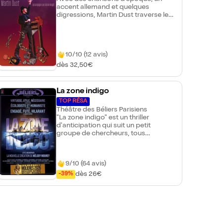
accent allemand et quelques
digressions, Martin Dust traverse le
meilleur et nous épargne le pire des
quatre grandes révolutions
françaises. À la direction musicale et
au piano, Edison Knight réharmonise
10/10 (12 avis)
les grands classiques des cabarets
de l'époque.
dès 32,50€
La zone indigo
TOP RÉSA
Théâtre des Béliers Parisiens
"La zone indigo" est un thriller
d'anticipation qui suit un petit
groupe de chercheurs, tous
confrontés à un même dilemme :
pour résister, faut-il fuir ou rester ?
Lorsqu'un cachalot équipé
9/10 (64 avis)
d'enregistreurs s'échoue sur la côte
atlantique, la bioacousticienne Cleo
dès 26€
-39%
Marson et son équipe sont chargés
d'enquêter sur l'origine de cette
tentative d'espionnage. Ils ignorent
alors que leurs découvertes
pourraient les amener à fuir leur
pays, bouleverser l'ordre mondial et