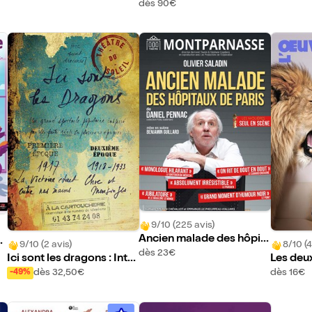
dès 90€
9/10 (225 avis)
Ancien malade des hôpit
as
9/10 (2 avis)
8/10 (4
aux de Paris
dès 23€
Ici sont les dragons : Inté
Les deux
grale
s
dès 32,50€
dès 16€
-49%