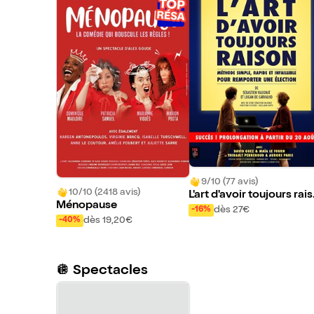
9/10 (77 avis)
10/10 (2418 avis)
L'art d'avoir toujours rai
Ménopause
n
dès 27€
-16%
dès 19,20€
-40%
🪩 Spectacles