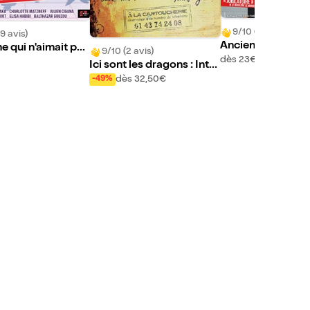
9/10 (225 avis)
9 avis)
Ancien malade de
e qui n'aimait pas
9/10 (2 avis)
aux de Paris
dès 23€
Jacob
Ici sont les dragons : Inté
grale
dès 32,50€
-49%