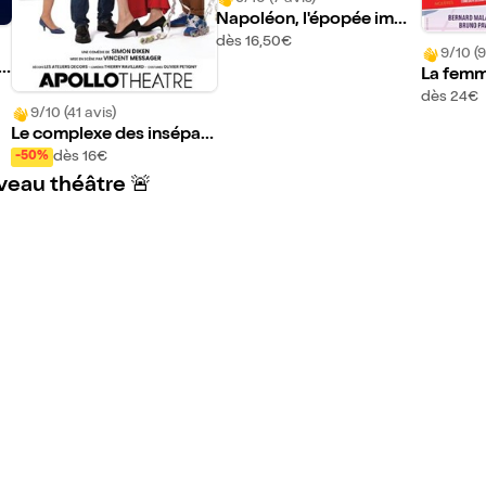
Napoléon, l'épopée imme
rsive
dès 16,50€
9/10 (9
so
La femm
Rabbi 
dès 24€
9/10 (41 avis)
Le complexe des insépar
ables
dès 16€
-50%
veau théâtre 🚨