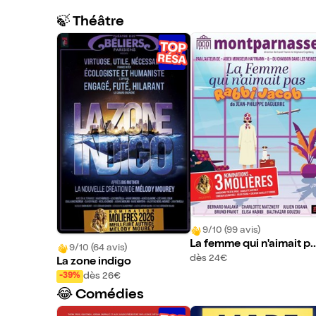
🍃 Théâtre
9/10 (99 avis)
La femme qui n'aimait p
9/10 (64 avis)
Rabbi Jacob
dès 24€
La zone indigo
dès 26€
-39%
😂 Comédies