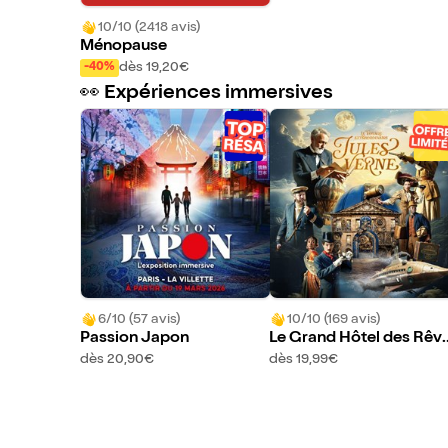
10/10 (2418 avis)
Ménopause
dès 19,20€
-40%
👀 Expériences immersives
6/10 (57 avis)
10/10 (169 avis)
Passion Japon
Le Grand Hôtel des Rêv
s présente : Jules Verne,
dès 20,90€
dès 19,99€
e Voyage Extraordinaire