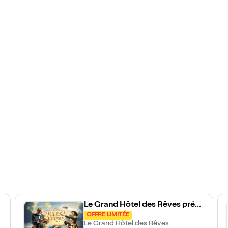
Le Grand Hôtel des Rêves prése
nte : Jules Verne, Le Voyage Extr
OFFRE LIMITÉE
aordinaire
Le Grand Hôtel des Rêves