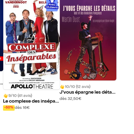
so
10/10 (12 avis)
J'vous épargne les détail
9/10 (41 avis)
s
dès 32,50€
Le complexe des insépar
ables
dès 16€
-50%