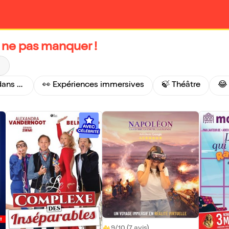
à ne pas manquer !
Les succès qui reviennent dans un nouveau théâtre 🚨
👀 Expériences immersives
🍃 Théâtre
😂
9/10 (7 avis)