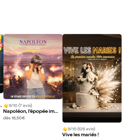
e
9/10 (7 avis)
Napoléon, l'épopée imme
 L
rsive
dès 16,50€
9/10 (126 avis)
Vive les mariés !