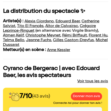
La distribution du spectacle ✨
Artiste(s) :
Alexia Giordano
,
Edouard Baer
,
Catherine
Salviat
,
Tito El Francès
,
Aïtor de Calvairac
,
Grégoire
Leprince-Ringuet
(en alternance avec Virgile Bramly),
Atmen Kelif
,
Christophe Meynet
,
Rémi Briffault
,
Florent Hu
,
Telma Bello
,
Jeanne Fuchs
,
Gilles Gaston-Dreyfus
,
Michel
Dussarat
Metteur(s) en scène :
Anne Kessler
Cyrano de Bergerac | avec Edouard
Baer, les avis spectateurs
Voir tous les avis
7/10
(43 avis)
Donner mon avis
Connecte-toi pour donner ton avis !