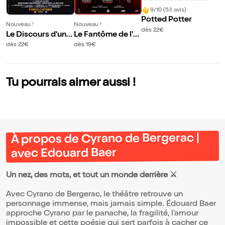
9/10 (53 avis)
Potted Potter
Nouveau !
Nouveau !
dès 22€
Le Discours d'un R
Le Fantôme de l'O
oi | avec Philippe T
péra
dès 22€
dès 19€
orreton et Francis
Huster
Tu pourrais aimer aussi !
À propos de Cyrano de Bergerac |
avec Edouard Baer
Un nez, des mots, et tout un monde derrière ⚔️
Avec Cyrano de Bergerac, le théâtre retrouve un
personnage immense, mais jamais simple. Édouard Baer
approche Cyrano par le panache, la fragilité, l’amour
impossible et cette poésie qui sert parfois à cacher ce