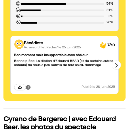
😍
54%
🤗
24%
😐
2%
🙁
20%
Bénédicte
7/10
Vu avec Billet Réduc'
le 25 juin 2025
Bon moment mais insupportable avec chaleur
Tr
Bonne pièce. La diction d'Édouard BEAR (et de certains autres
J'
acteurs) ne nous a pas permis de tout saisir, dommage.
ac
BA
Publié
le 28 juin 2025
Cyrano de Bergerac | avec Edouard
Baer, les photos du spectacle