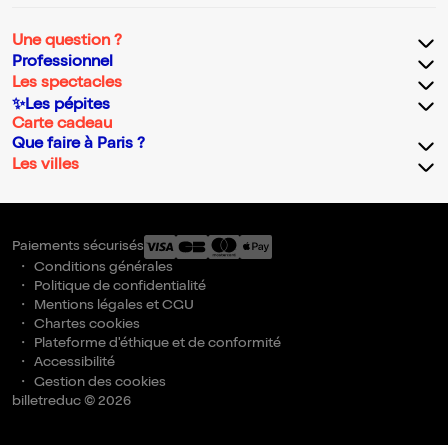
Une question ?
Professionnel
Les spectacles
✨Les pépites
Carte cadeau
Que faire à Paris ?
Les villes
Paiements sécurisés
Conditions générales
Politique de confidentialité
Mentions légales et CGU
Chartes cookies
Plateforme d'éthique et de conformité
Accessibilité
Gestion des cookies
billetreduc © 2026