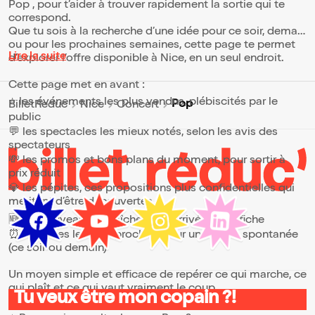
Pop , pour t’aider à trouver rapidement la sortie qui te
correspond.
Que tu sois à la recherche d’une idée pour ce soir, demain
ou pour les prochaines semaines, cette page te permet
Lire la suite
d’explorer l’offre disponible à Nice, en un seul endroit.
Cette page met en avant :
⭐ les événements les plus vendus, plébiscités par le
Pop
BilletReduc
Nice
Concert
public
💬 les spectacles les mieux notés, selon les avis des
spectateurs
💸 les promos et bons plans du moment, pour sortir à
prix réduit
💎 les pépites, ces propositions plus confidentielles qui
méritent d’être découvertes
🆕 les nouveautés, fraîchement arrivées à l’affiche
⏰ les dates les plus proches, pour une sortie spontanée
(ce soir ou demain)
Un moyen simple et efficace de repérer ce qui marche, ce
qui plaît et ce qui vaut vraiment le coup.
Tu veux être mon copain ?!