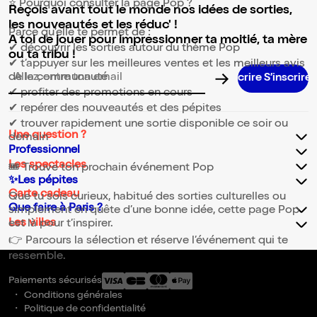
⭐ Pourquoi consulter la page Pop ?
Reçois avant tout le monde nos idées de sorties,
les nouveautés et les réduc' !
Parce qu’elle te permet de :
A toi de jouer pour impressionner ta moitié, ta mère
✔ découvrir les sorties autour du thème Pop
ou ta tribu !
✔ t’appuyer sur les meilleures ventes et les meilleurs avis
de la communauté
Adresse email pour la newsletter
✔ profiter des promotions en cours
✔ repérer des nouveautés et des pépites
✔ trouver rapidement une sortie disponible ce soir ou
Une question ?
demain
Professionnel
Les spectacles
🎟️ Trouve ton prochain événement Pop
✨Les pépites
Carte cadeau
Que tu sois curieux, habitué des sorties culturelles ou
Que faire à Paris ?
simplement en quête d’une bonne idée, cette page Pop
Les villes
est là pour t’inspirer.
👉 Parcours la sélection et réserve l’événement qui te
ressemble.
Paiements sécurisés
Conditions générales
Politique de confidentialité