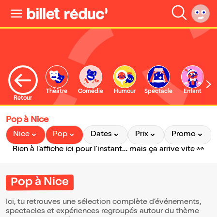
Théâtre
Comédie
Humour
Spectacle
Enfant
Retour
Pop à Nice
Nice
Pop
Dates
Prix
Promo
Rien à l’affiche ici pour l’instant… mais ça arrive vite 👀
Pop à Nice
Ici, tu retrouves une sélection complète d’événements,
spectacles et expériences regroupés autour du thème