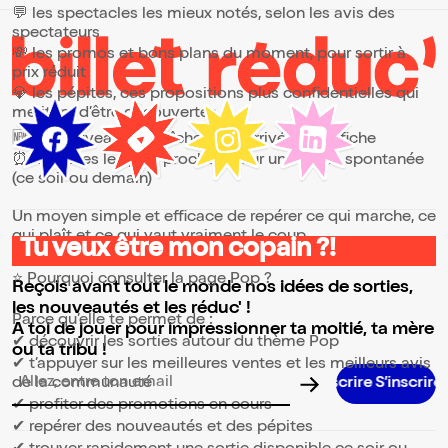
💬 les spectacles les mieux notés, selon les avis des
spectateurs
💸 les promos et bons plans du moment, pour sortir à
prix réduit
💎 les pépites, ces propositions plus confidentielles qui
méritent d’être découvertes
🆕 les nouveautés, fraîchement arrivées à l’affiche
⏰ les dates les plus proches, pour une sortie spontanée
(ce soir ou demain)
Un moyen simple et efficace de repérer ce qui marche, ce
qui plaît et ce qui vaut vraiment le coup.
Tu veux être mon copain ?!
⭐ Pourquoi consulter la page Pop ?
Reçois avant tout le monde nos idées de sorties,
les nouveautés et les réduc' !
Parce qu’elle te permet de :
A toi de jouer pour impressionner ta moitié, ta mère
✔ découvrir les sorties autour du thème Pop
ou ta tribu !
✔ t’appuyer sur les meilleures ventes et les meilleurs avis
de la communauté
S’inscrire S’inscrire S’inscrire S’inscrire S’inscri
Adresse email pour la newsletter
✔ profiter des promotions en cours
✔ repérer des nouveautés et des pépites