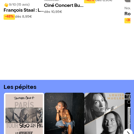
Nouveau !
-45%
dès 8,95€
9/10 (15 avis)
Ciné Concert Bust
Nouve
François Staal : La
er Keaton
dès 10,95€
Roza
Brûlure
-48%
dès 8,95€
nes
-30
Les pépites