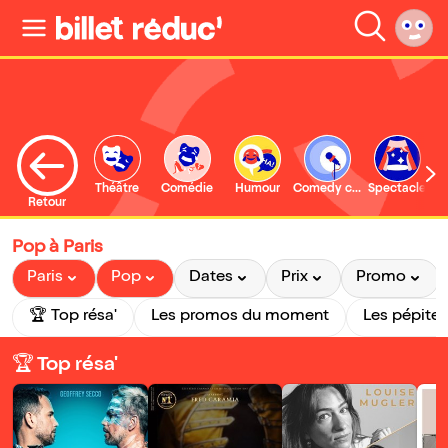
Théâtre
Comédie
Humour
Comedy club
Spectacle
Retour
Pop à Paris
Paris
Pop
Dates
Prix
Promo
🏆 Top résa'
Les promos du moment
Les pépites
🏆 Top résa'