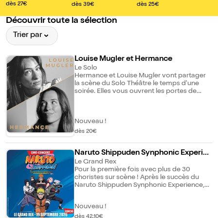
omme on quitte u
n live acoustique
dès 27€
dès 39€
dès 25€
n imperméable
Découvrir toute la sélection
Trier par
Louise Mugler et Hermance
Le Solo
Hermance et Louise Mugler vont partager
la scène du Solo Théâtre le temps d'une
soirée. Elles vous ouvrent les portes de
leurs univers, entre pop et variété française.
À travers des textes sincères et des
mélodies délicates, elles racontent les
Nouveau !
amours qui chamboulent, les petits
bonheurs du quotidien et les doutes qui les
dès 20€
accompagnent. Portées par le piano et la
guitare dans un format acoustique et
Naruto Shippuden Synphonic Experien
intimiste, elles vous invitent à mettre un
pied dans leur monde et à partager un bout
ce
Le Grand Rex
de leur chemin.
Pour la première fois avec plus de 30
choristes sur scène ! Après le succès du
Naruto Shippuden Synphonic Experience,
venez découvrir la suite des aventures de
Naruto sur un écran géant accompagné
Nouveau !
d'un Orchestre exceptionnel de plus de 50
musiciens et choristes sous la direction
dès 42,10€