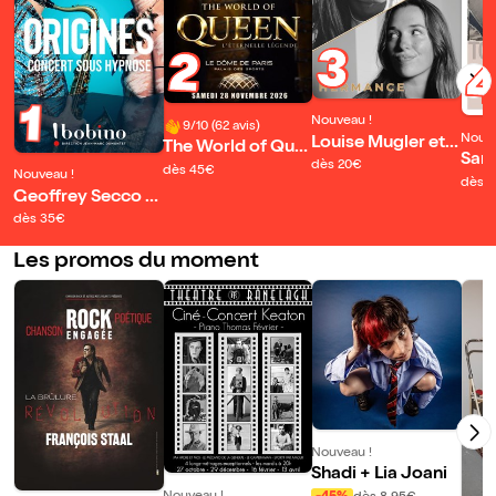
3
2
1
Nouveau !
9/10 (62 avis)
Nouve
Louise Mugler et
The World of Que
Sant
Hermance
dès 20€
en | Paris
dès 45€
Nouveau !
go e
dès 
Geoffrey Secco :
Origines
dès 35€
Les promos du moment
Nouveau !
Shadi + Lia Joani