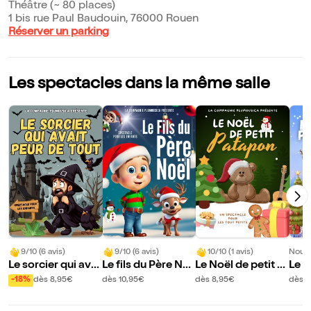
Théâtre (~ 80 places)
1 bis rue Paul Baudouin, 76000 Rouen
Réserver un parking
Les spectacles dans la même salle
9/10 (6 avis)
9/10 (6 avis)
10/10 (1 avis)
Nouve
Le sorcier qui avai
Le fils du Père No
Le Noël de petit P
Le n
t peur de tout
ël
atapon
enne
-18%
dès 8,95€
dès 10,95€
dès 8,95€
dès 8