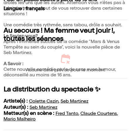
Pour un public adulte à partir de 16 ans
drôles les uns que les autres. Attention vous n'êtes pas à
l'abri de rire et surtout de vous retrouver dans certaines
Langue : français
situations !
Une comédie très rythmée, sans tabou, drôle a souhait.
Au secours ! Ma femme veut jouir !,
Le Saviez-vous?
toutes les séances
Après l'immense succès de la comédie "Mars & Venus
Tempête au sein du couple", voici la nouvelle pièce de
Seb Martinez.
A Savoir :
Cette nouvelle comédie parle de sexe avec humour,
Aucune date prévue pour le moment
déconseillé au moins de 16 ans.
La distribution du spectacle ✨
Artiste(s) :
Colette Cazin
,
Seb Martinez
Auteur(s) :
Seb Martinez
Metteur(s) en scène :
Fred Tanto
,
Claude Courtens
,
Mario Malheiro