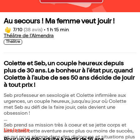
Au secours ! Ma femme veut jouir !
7/10
(38 avis)
•
1 h 15 min
Théâtre de l'Almendra
Théâtre
Colette et Seb, un couple heureux depuis
plus de 30 ans. Le bonheur à l'état pur, quand
Colette à l'aube de ses 50 ans décide de jouir
à tout prix !
Seb professeur en sexologie et Colette infirmière aux
urgences, un couple heureux, jusqu'au jour où Colette
met Seb au défi de la faire jouir, cela devient une
obsession !
Seb prend sa mission très à coeur et se jette corps et
Lire la suite
âme dans cette aventure avec plus ou moins de succès,
ce qui nous plonge dans des dialogues et situations plus