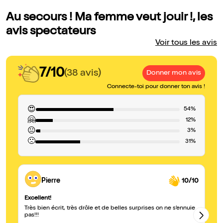
Au secours ! Ma femme veut jouir !, les
avis spectateurs
Voir tous les avis
7/10
(38 avis)
Donner mon avis
Connecte-toi pour donner ton avis !
😍
54%
🤗
12%
😐
3%
🙁
31%
Pierre
10/10
Excellent!
tr
Très bien écrit, très drôle et de belles surprises on ne s’ennuie
Sp
pas!!!
in