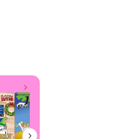
10/10 (13 avis)
Nouveau !
Le chapelier toqué
Abrapatatras
dès 10,95€
dès 12,95€
-24%
-21%