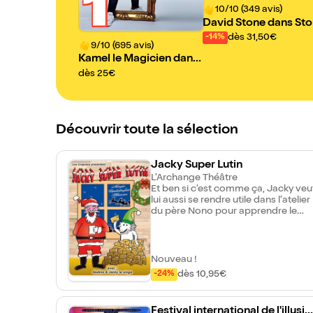
1
10/10 (349 avis)
David Stone dans St
passe à Table
dès 31,50€
-14%
9/10 (695 avis)
Kamel le Magicien dans
Super Héros | Nouveau
dès 25€
spectacle
Découvrir toute la sélection
Jacky Super Lutin
L'Archange Théâtre
Et ben si c'est comme ça, Jacky veu
lui aussi se rendre utile dans l'atelier
du père Nono pour apprendre le
métier. Et même si c'est un drôle de
singe rigolo, il sait trier les lettres et
ne fait presque pas de bêtises,
quoique ! Heureusement, des lutins
Nouveau !
professionnels du monde entier
dès 10,95€
-24%
sont de la partie pour lui apprendre
le métier. Préparez-vous à rentrer
dans la joyeuse équipe des lutins : il
Festival international de l'illusio
suffit d'un chapeau et d'une formul