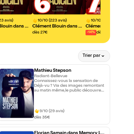
6
7
23 avis)
10/10 (223 avis)
10/10 (223 avis)
Blouin dans Ma
Clément Blouin dans Ma
Clément Blouin dans 
gicien
gicien
dès 27€
dès 27€
-14%
Trier par
Mathieu Stepson
Radiant-Bellevue
Connaissez-vous la sensation de
Déjà-vu ? Via des images remontant
au matin même,le public découvre
que Mathieu a l'étrange sensation
d'avoir rêvé le spectacle de ce soir.
Mais un élément troublant vient
semer le doute, était-ce vraiment un
9/10 (29 avis)
rêve ? Face à cela, il décide de jouer
dès 35€
avec l'imprévisible pour vérifier ses
souvenirs... Grand vainqueur de la
19e saison de "La France a un
Florian Samain dans Memory La
Incroyable Talent", Mathieu Stepson