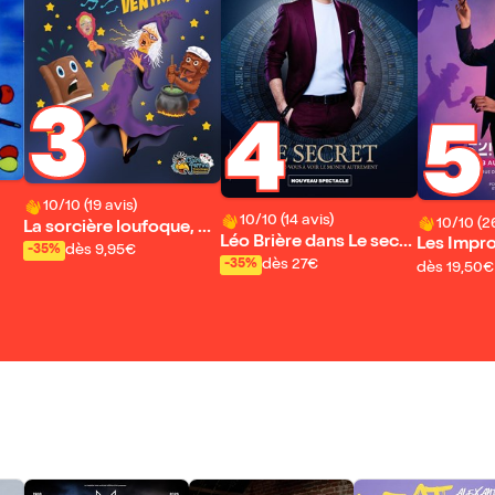
3
4
5
10/10 (19 avis)
10/10 (14 avis)
10/10 (2
La sorcière loufoque, ve
Léo Brière dans Le secre
Les Impr
ntriloque
dès 9,95€
-35%
t
dès 27€
-35%
dès 19,50€