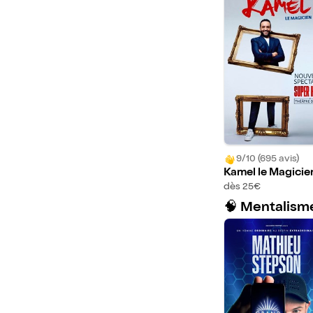
9/10 (695 avis)
Kamel le Magicie
ans Super Héros |
dès 25€
ouveau spectacl
🧠 Mentalism