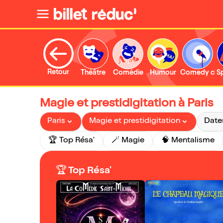
Retour
Théâtre
Comédie
Humour
Comedy clu
S
Magie et prestidigitation à Paris
Paris
Magie et prestidigitation
Date
🏆 Top Résa'
🪄 Magie
🧠 Mentalisme
🏆 Top Résa'