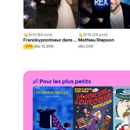
9/10 (84 avis)
9/10 (29 avis)
Franckypnotiseur dans H
Mathieu Stepson
ypnose Distorsion
dès 12,95€
dès 25€
-21%
👶 Pour les plus petits