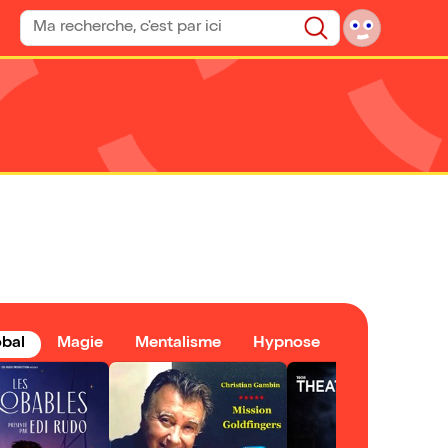
Rechercher un spectacle
Rechercher
bal
Magie
Mentalisme
Hypnose