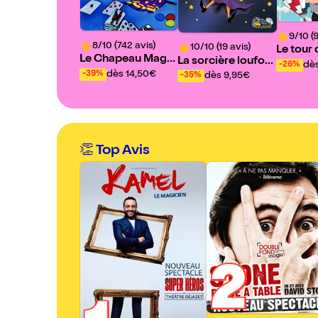
9/10 (9
8/10 (742 avis)
10/10 (19 avis)
Le tour
Le Chapeau Magiq
La sorcière loufoq
en 80 to
dès
-26%
ue
ue, ventriloque
dès 14,50€
-39%
dès 9,95€
-35%
sque)
👏 Top Avis
2