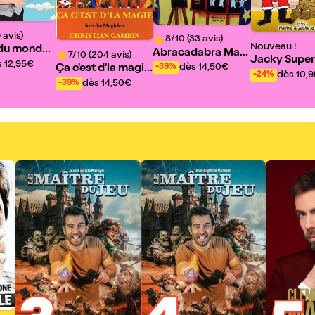
 avis)
8/10 (33 avis)
Nouveau !
 du monde
Abracadabra Magi
7/10 (204 avis)
Jacky Super
urs (ou pre
 12,95€
e
dès 14,50€
-39%
Ça c'est d'la magie
dès 10,
-24%
!
dès 14,50€
-39%