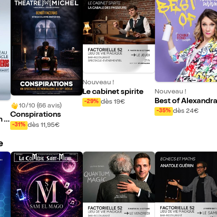
Nouveau !
Le cabinet spirite
Nouveau !
Best of Alexandr
dès 19€
-29%
10/10 (66 avis)
uvivier
dès 24€
-35%
Conspirations
n d
dès 11,95€
-31%
 N
e
e