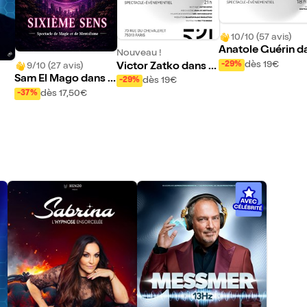
10/10 (57 avis)
Anatole Guérin d
Nouveau !
s Echecs et math
dès 19€
-29%
9/10 (27 avis)
Victor Zatko dans Q
Sam El Mago dans Si
uantum Magic
dès 19€
-29%
xième sens
dès 17,50€
-37%