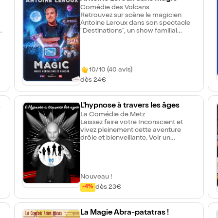
quittera plus ! Un moment de rêve,
Comédie des Volcans
de bonheur et de joie de vivre
Retrouvez sur scène le magicien
partagés avec une magicienne au
Antoine Leroux dans son spectacle
faîte de son art, qui sait comme
"Destinations", un show familial
personne nous rappeler la magie...
mêlant magie mentalisme et
de la vie !
humour. Révélé par l'émission
"Vendredi tout est permis" sur TF1 où
il intervient régulièrement,
10/10 (40 avis)
embarquez avec Antoine pour un
voyage temporel où vos choix et la
dès 24€
magie des coïncidences vous
mèneront à destination.
r
L'hypnose à travers les âges
La Comédie de Metz
Laissez faire votre Inconscient et
vivez pleinement cette aventure
drôle et bienveillante. Voir un
spectacle d'Hypnose est bien, le
Vivre est Tellement mieux... alors
t
pourquoi pas vous ?
Nouveau !
,
dès 23€
-4%
s
La Magie Abra-patatras !