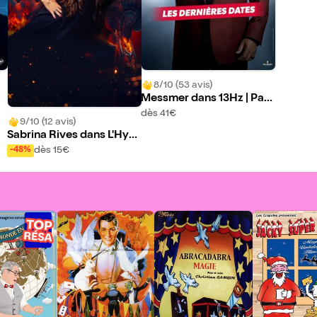
8/10 (53 avis)
Messmer dans 13Hz | Pari
s
dès 41€
9/10 (12 avis)
Sabrina Rives dans L'Hyp
nose Ensorcelée
dès 15€
-48%