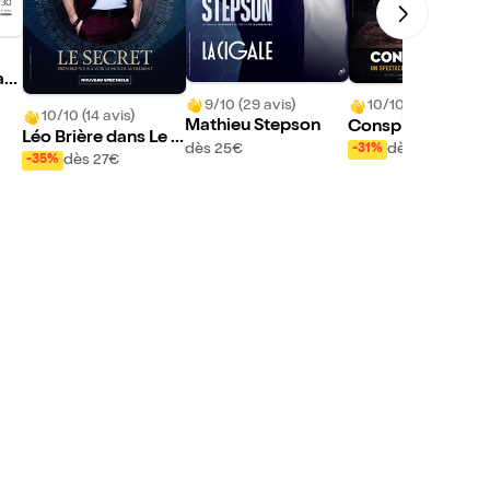
an
s
9/10 (29 avis)
10/10 (66 avis)
10/10 (14 avis)
Mathieu Stepson
Conspirations
Léo Brière dans Le s
dès 25€
dès 11,95€
-31%
ecret
dès 27€
-35%