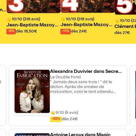
4
3
5
one
10/10 (318 avis)
10/10 (318 avis)
10/10 (2
Jean-Baptiste Mazoyer
Jean-Baptiste Mazoyer
Clément 
dans Le Maître du Jeu
dans Le maître du jeu
dès 24€
dès 18,50€
-11%
-5%
gicien
dès 27€
Alexandra Duvivier dans Secret
s de fabrication
Le Double Fond
t
" Jamais deux sans trois ! " dit le
dicton. Après dix années de
maturation, voici le tant attendu
nouveau spectacle de la plus
célèbre des magiciennes françaises
: son troisième opus ! Celui-ci va
vous transporter dans son univers
9/10 (9 avis)
pour mieux connaître les antres
dès 24€
-35%
secrètes de son coeur d'artiste... ses
secrets de fabrication ? Un voyage
qui vous amènera encore plus près
Antoine Leroux dans Magic
e
de la vraie magie... et qui ne vous