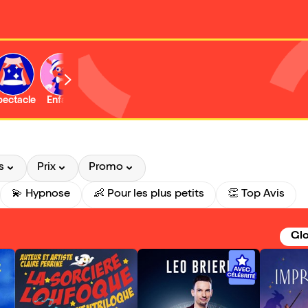
b
pectacle
Enfant
Concert
Activité
Expo et musée
s
Prix
Promo
💫 Hypnose
👶 Pour les plus petits
👏 Top Avis
Glo