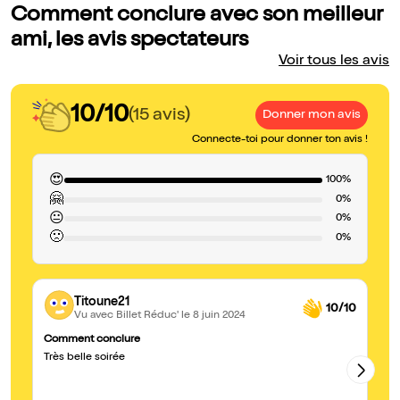
Comment conclure avec son meilleur
ami, les avis spectateurs
Voir tous les avis
10/10
(15 avis)
Donner mon avis
Connecte-toi pour donner ton avis !
😍
100%
🤗
0%
😐
0%
🙁
0%
Titoune21
10/10
Vu avec Billet Réduc'
le 8 juin 2024
Comment conclure
C
Très belle soirée
Pa