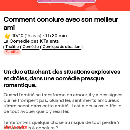
Comment conclure avec son meilleur
ami
10/10
(15 avis)
•
1 h 20 min
La Comédie des K'Talents
Théâtre
Comédie
Comique de situation
Familial
Un duo attachant, des situations explosives
et drôles, dans une comédie presque
romantique.
Quand l'amitié se transforme en amour, il y a des signes
qui ne trompent pas. Quand les sentiments amoureux
s'immiscent dans cette amitié, il est alors aussi difficile
de tout avouer que d'y résister.
Tenteront-ils quelque chose au risque de tout perdre ?
Lire la suite
Arriveront-ils à conclure ?