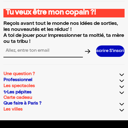
Tu veux être mon copain ?!
Reçois avant tout le monde nos idées de sorties,
les nouveautés et les réduc' !
A toi de jouer pour impressionner ta moitié, ta mère
ou ta tribu !
S’inscrire S’inscrire S’inscrire 
Adresse email pour la newsletter
Une question ?
Professionnel
Les spectacles
✨Les pépites
Carte cadeau
Que faire à Paris ?
Les villes