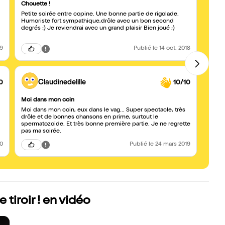
Chouette !
Coup d
Petite soirée entre copine. Une bonne partie de rigolade.
"Coup 
Humoriste fort sympathique,drôle avec un bon second
man sh
degrés :) Je reviendrai avec un grand plaisir Bien joué ;)
ai pa
19
Publié
le 14 oct. 2018
0
Claudinedelille
10/10
Moi dans mon coin
Phéno
Moi dans mon coin, eux dans le vag... Super spectacle, très
J'en 
drôle et de bonnes chansons en prime, surtout le
et sy
spermatozoide. Et très bonne première partie. Je ne regrette
chans
pas ma soirée.
20
Publié
le 24 mars 2019
 tiroir ! en vidéo