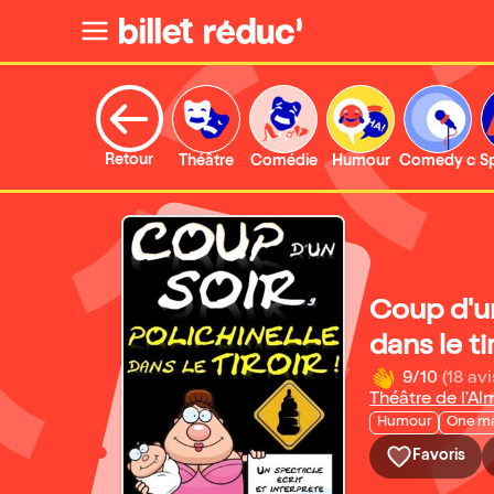
Retour
Théâtre
Comédie
Humour
Comedy clu
S
Coup d'un
dans le tir
9/10
(18 avi
Théâtre de l'A
Humour
One m
Favoris