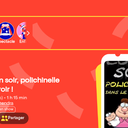
b
pectacle
Enfant
Concert
Activité
 soir, polichinelle
oir !
s)
•
1 h 15 min
lmendra
an show
Partager