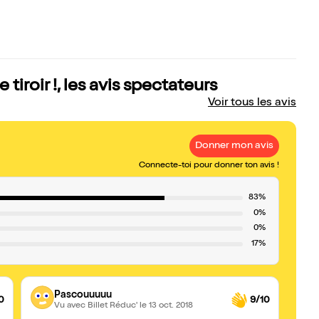
 tiroir !, les avis spectateurs
Voir tous les avis
Donner mon avis
Connecte-toi pour donner ton avis !
83%
0%
0%
17%
Pascouuuuu
0
9/10
Vu avec Billet Réduc'
le 13 oct. 2018