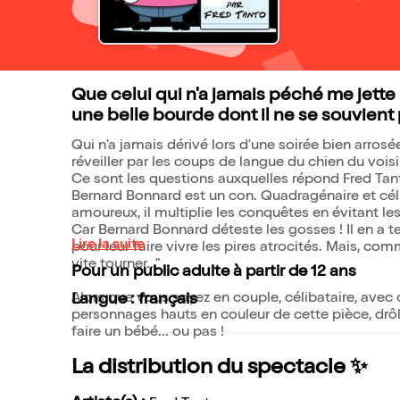
Que celui qui n'a jamais péché me jette 
une belle bourde dont il ne se souvient 
Qui n'a jamais dérivé lors d'une soirée bien arrosé
réveiller par les coups de langue du chien du vois
Ce sont les questions auxquelles répond Fred Tan
Bernard Bonnard est un con. Quadragénaire et cél
amoureux, il multiplie les conquêtes en évitant les
Car Bernard Bonnard déteste les gosses ! Il en a t
Lire la suite
pour leur faire vivre les pires atrocités. Mais, com
vite tourner..."
Pour un public adulte à partir de 12 ans
Alors que vous soyez en couple, célibataire, avec 
Langue : français
personnages hauts en couleur de cette pièce, drôl
faire un bébé... ou pas !
La distribution du spectacle ✨