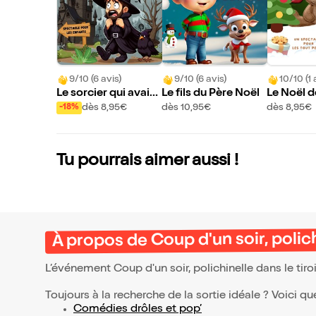
9/10 (6 avis)
9/10 (6 avis)
10/10 (1 
Le sorcier qui avait
Le fils du Père Noël
Le Noël d
peur de tout
apon
dès 8,95€
dès 10,95€
dès 8,95€
-18%
Tu pourrais aimer aussi !
À propos de Coup d'un soir, polichi
L’événement Coup d'un soir, polichinelle dans le tiroi
Toujours à la recherche de la sortie idéale ? Voici qu
Comédies drôles et pop’