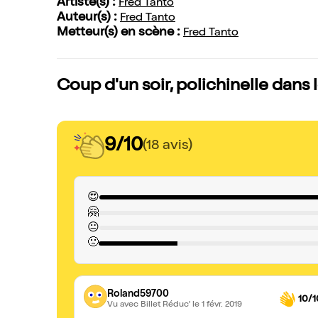
Artiste(s) :
Fred Tanto
Auteur(s) :
Fred Tanto
Metteur(s) en scène :
Fred Tanto
Coup d'un soir, polichinelle dans le
9/10
(18 avis)
😍
🤗
😐
🙁
Roland59700
10/1
Vu avec Billet Réduc'
le 1 févr. 2019