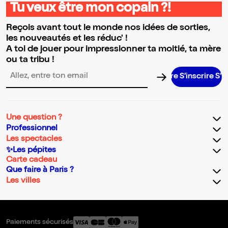
Tu veux être mon copain ?!
Reçois avant tout le monde nos idées de sorties,
les nouveautés et les réduc' !
A toi de jouer pour impressionner ta moitié, ta mère
ou ta tribu !
S’inscrire S’inscr
Adresse email pour la newsletter
Une question ?
Professionnel
Les spectacles
✨Les pépites
Carte cadeau
Que faire à Paris ?
Les villes
Paiements sécurisés