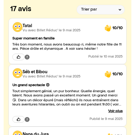
17 avis
Tatal
10/10
Vu avec Billet Réduc'
le 9 mai 2025
Super moment en famille
Très bon moment, nous avons beaucoup ri, même notre fille de 11
ans. Pièce drôle et dynamique . A voir sans hésiter !
Publié
le 10 mai 2025
Séb et Bibou
10/10
Vu avec Billet Réduc'
le 9 mai 2025
Un grand spectacle 😍
Tout simplement génial, un pur bonheur. Quelle énergie, quel
talent. Nous avons passé un excellent moment. Un grand merci
😘. Dans un décor épuré (mais réfléchi) ils nous entraînent dans
leurs aventures hilarantes, on oubli ou on est pendant 1h30 ( voir
un peu plus), de l'énergie, du talent, de l'impro, des clin d'oeil
Voir plus
cinématographique,... Encore merci 👏😘👏😘👏😘👏😘👏😘
Publié
le 9 mai 2025
Nana du Jura