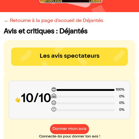
← Retourne à la page d'accueil de Déjantés
Avis et critiques : Déjantés
Les avis spectateurs
😍
100%
10/10
🤗
0%
😐
0%
🙁
0%
Donner mon avis
Connecte-toi pour donner ton avis !