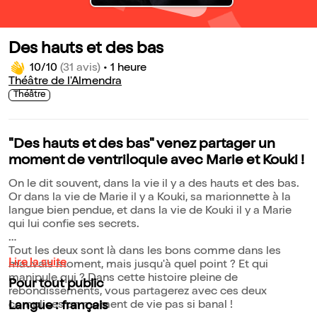
Des hauts et des bas
10/10
(31 avis)
•
1 heure
Théâtre de l'Almendra
Théâtre
"Des hauts et des bas" venez partager un
moment de ventriloquie avec Marie et Kouki !
On le dit souvent, dans la vie il y a des hauts et des bas.
Or dans la vie de Marie il y a Kouki, sa marionnette à la
langue bien pendue, et dans la vie de Kouki il y a Marie
qui lui confie ses secrets.
Tout les deux sont là dans les bons comme dans les
Lire la suite
mauvais moment, mais jusqu'à quel point ? Et qui
manipule qui ? Dans cette histoire pleine de
Pour tout public
rebondissements, vous partagerez avec ces deux
complices un moment de vie pas si banal !
Langue : français