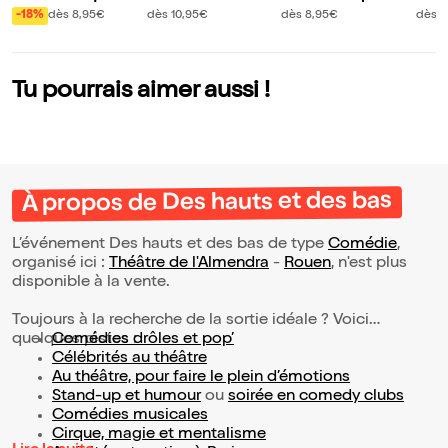
t peur de tout
ël
atapon
enne
-18%
dès 8,95€
dès 10,95€
dès 8,95€
dès 8
Tu pourrais aimer aussi !
À propos de Des hauts et des bas
L’événement Des hauts et des bas de type
Comédie
,
organisé ici :
Théâtre de l'Almendra
-
Rouen
, n'est plus
disponible à la vente.
Toujours à la recherche de la sortie idéale ? Voici
quelques pistes :
Comédies drôles et pop’
Célébrités au théâtre
Au théâtre, pour faire le plein d’émotions
Stand-up et humour
ou
soirée en comedy clubs
Comédies musicales
Cirque, magie et mentalisme