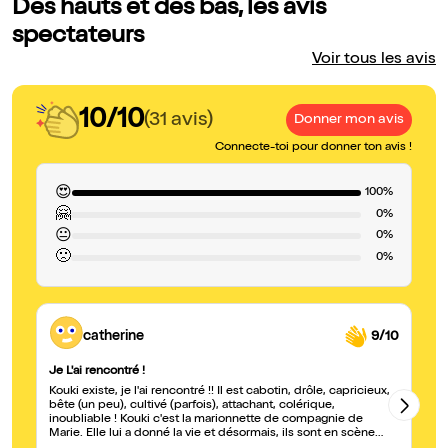
Des hauts et des bas, les avis
spectateurs
Voir tous les avis
10/10
(31 avis)
Donner mon avis
Connecte-toi pour donner ton avis !
😍
100%
🤗
0%
😐
0%
🙁
0%
catherine
9/10
Je L'ai rencontré !
U
Kouki existe, je l'ai rencontré !! Il est cabotin, drôle, capricieux,
Un
bête (un peu), cultivé (parfois), attachant, colérique,
se
inoubliable ! Kouki c'est la marionnette de compagnie de
au
Marie. Elle lui a donné la vie et désormais, ils sont en scène
de