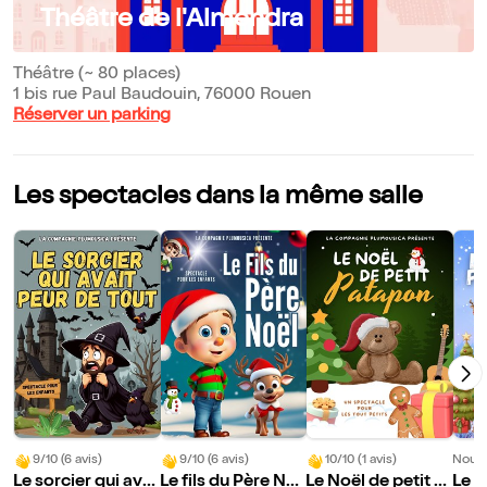
Théâtre de l'Almendra
Théâtre (~ 80 places)
1 bis rue Paul Baudouin, 76000 Rouen
Réserver un parking
Les spectacles dans la même salle
9/10 (6 avis)
9/10 (6 avis)
10/10 (1 avis)
Nouve
Le sorcier qui avai
Le fils du Père No
Le Noël de petit P
Le n