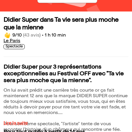
Didier Super dans Ta vie sera plus moche
que la mienne
9/10
(43 avis)
•
1 h 10 min
Le Paris
Spectacle
Didier Super pour 3 représentations
exceptionnelles au Festival OFF avec "Ta vie
sera plus moche que la mienne".
On lui avait prédit une carrière très courte or ça fait
maintenant 12 ans que la marque DIDIER SUPER continue
de toujours mieux vous satisfaire, vous tous, qui en êtes
réduits à devoir payer pour rire tant votre vie est fade, et
nous vous en remercions.
Lire la suite
Pour son 5ème spectacle, "l'artiste" tente de vous
raconter l'histoire d'un chômeur qui rencontre une fée.