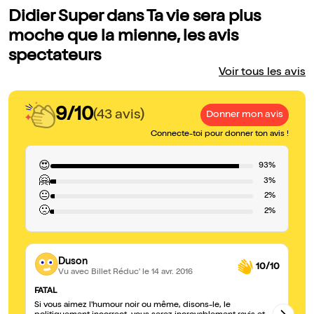
Didier Super dans Ta vie sera plus
moche que la mienne, les avis
spectateurs
Voir tous les avis
9/10
(43 avis)
Donner mon avis
Connecte-toi pour donner ton avis !
😍
93%
🤗
3%
😐
2%
🙁
2%
Duson
10/10
Vu avec Billet Réduc'
le 14 avr. 2016
FATAL
Ex
Si vous aimez l'humour noir ou même, disons-le, le
Du