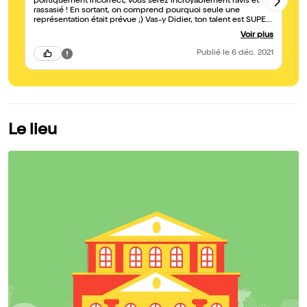
politiquement incorrect, vous serez incroyablement ravis et
Be
rassasié ! En sortant, on comprend pourquoi seule une
sp
représentation était prévue ;) Vas-y Didier, ton talent est SUPER
wo
!
Voir plus
Publié
le 6 déc. 2021
Le lieu