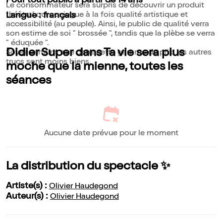
Pour tout public à partir de 14 ans
Le consommateur sera surpris de découvrir un produit
théâtral qui conjugue à la fois qualité artistique et
Langue : français
accessibilité (au peuple). Ainsi, le public de qualité verra
son estime de soi " brossée ", tandis que la plèbe se verra
" éduquée ".
Didier Super dans Ta vie sera plus
Soyez certains que dans cette gamme de prix, les autres
trucs sont moins biens.
moche que la mienne, toutes les
séances
Aucune date prévue pour le moment
La distribution du spectacle ✨
Artiste(s) :
Olivier Haudegond
Auteur(s) :
Olivier Haudegond