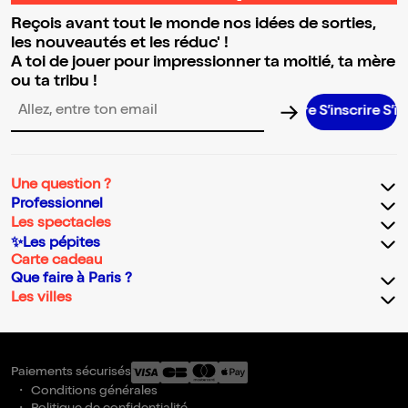
Reçois avant tout le monde nos idées de sorties,
les nouveautés et les réduc' !
A toi de jouer pour impressionner ta moitié, ta mère
ou ta tribu !
S’inscrire S’inscrir
Adresse email pour la newsletter
Une question ?
Professionnel
Les spectacles
✨Les pépites
Carte cadeau
Que faire à Paris ?
Les villes
Paiements sécurisés
Conditions générales