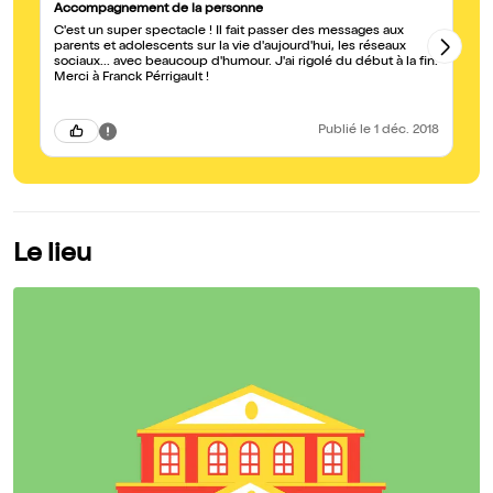
Accompagnement de la personne
A 
C'est un super spectacle ! Il fait passer des messages aux
Sp
parents et adolescents sur la vie d'aujourd'hui, les réseaux
av
sociaux... avec beaucoup d'humour. J'ai rigolé du début à la fin.
pu
Merci à Franck Pérrigault !
no
in
ad
Publié
le 1 déc. 2018
Le lieu