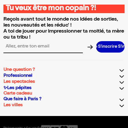
Tu veux être mon copain ?!
Reçois avant tout le monde nos idées de sorties,
les nouveautés et les réduc' !
A toi de jouer pour impressionner ta moitié, ta mère
ou ta tribu !
S’inscrire S’inscrire S
Adresse email pour la newsletter
Une question ?
Professionnel
Les spectacles
✨Les pépites
Carte cadeau
Que faire à Paris ?
Les villes