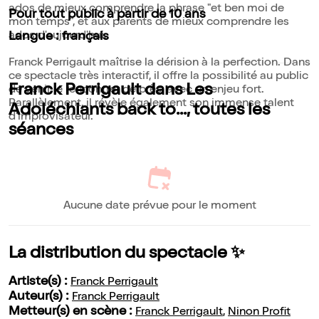
ados de mieux comprendre la phrase "et ben moi de
Pour tout public à partir de 10 ans
mon temps", et aux parents de mieux comprendre les
ados d'aujourd'hui.
Langue : français
Franck Perrigault maîtrise la dérision à la perfection. Dans
ce spectacle très interactif, il offre la possibilité au public
Franck Perrigault dans Les
de venir le rencontrer de près, avec un enjeu fort.
Parallèlement, il révèle également son immense talent
Adoléchiants back to..., toutes les
d'improvisateur.
séances
Aucune date prévue pour le moment
La distribution du spectacle ✨
Artiste(s) :
Franck Perrigault
Auteur(s) :
Franck Perrigault
Metteur(s) en scène :
Franck Perrigault
,
Ninon Profit