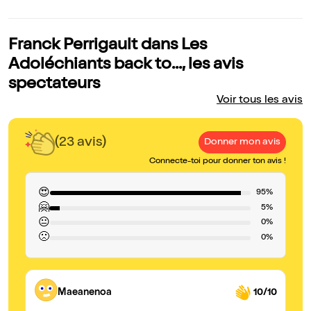
Franck Perrigault dans Les
Adoléchiants back to..., les avis
spectateurs
Voir tous les avis
(23 avis)
Donner mon avis
Connecte-toi pour donner ton avis !
😍
95%
🤗
5%
😐
0%
🙁
0%
Maeanenoa
10/10