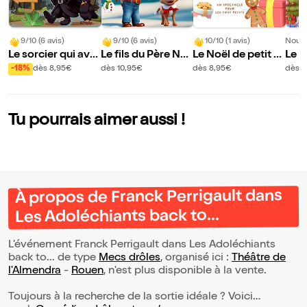
9/10 (6 avis)
9/10 (6 avis)
10/10 (1 avis)
Nouve
Le sorcier qui avai
Le fils du Père No
Le Noël de petit P
Le n
t peur de tout
ël
atapon
enne
-18%
dès 8,95€
dès 10,95€
dès 8,95€
dès 8
Tu pourrais aimer aussi !
À propos de Franck Perrigault dans
Les Adoléchiants back to...
L’événement Franck Perrigault dans Les Adoléchiants
back to... de type
Mecs drôles
, organisé ici :
Théâtre de
l'Almendra
-
Rouen
, n'est plus disponible à la vente.
Toujours à la recherche de la sortie idéale ? Voici