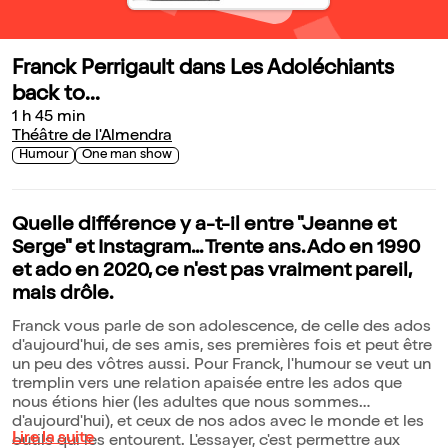
Franck Perrigault dans Les Adoléchiants
back to...
1 h 45 min
Théâtre de l'Almendra
Humour
One man show
Quelle différence y a-t-il entre "Jeanne et
Serge" et Instagram... Trente ans. Ado en 1990
et ado en 2020, ce n'est pas vraiment pareil,
mais drôle.
Franck vous parle de son adolescence, de celle des ados
d'aujourd'hui, de ses amis, ses premières fois et peut être
un peu des vôtres aussi. Pour Franck, l'humour se veut un
tremplin vers une relation apaisée entre les ados que
nous étions hier (les adultes que nous sommes
d'aujourd'hui), et ceux de nos ados avec le monde et les
Lire la suite
outils qui les entourent. L'essayer, c'est permettre aux