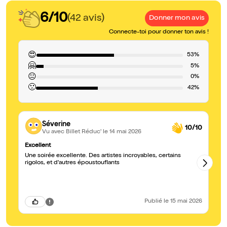
6/10
(42 avis)
Donner mon avis
Connecte-toi pour donner ton avis !
😍
53%
🤗
5%
😐
0%
🙁
42%
Séverine
10/10
Vu avec Billet Réduc'
le 14 mai 2026
Excellent
Su
Une soirée excellente. Des artistes incroyables, certains
Su
rigolos, et d'autres époustouflants
se
Publié
le 15 mai 2026