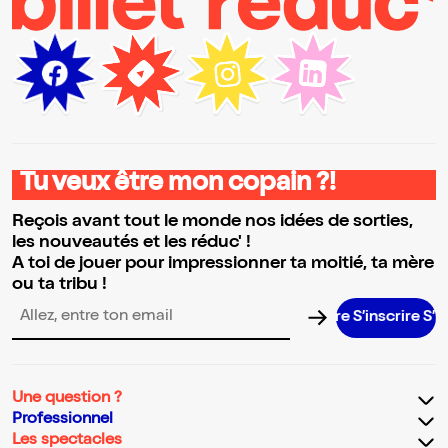
Tu veux être mon copain ?!
Reçois avant tout le monde nos idées de sorties,
les nouveautés et les réduc' !
A toi de jouer pour impressionner ta moitié, ta mère
ou ta tribu !
S’inscrire S’inscrir
Adresse email pour la newsletter
Une question ?
Professionnel
Les spectacles