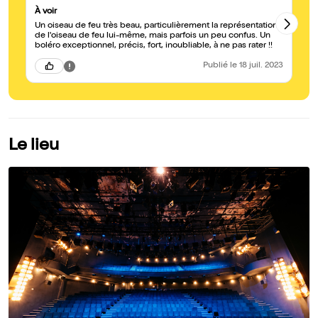
À voir
L’
Un oiseau de feu très beau, particulièrement la représentation
2 
de l'oiseau de feu lui-même, mais parfois un peu confus. Un
boléro exceptionnel, précis, fort, inoubliable, à ne pas rater !!
Publié
le 18 juil. 2023
Le lieu