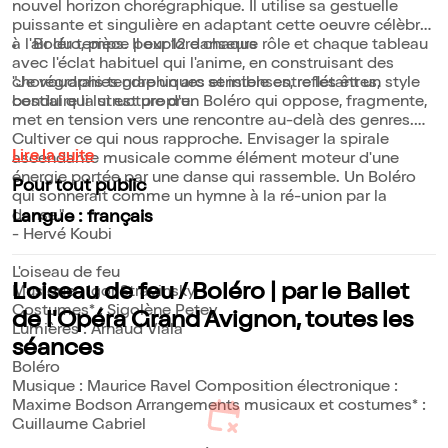
nouvel horizon chorégraphique. Il utilise sa gestuelle
puissante et singulière en adaptant cette oeuvre célèbre
à l'air du temps. Il explore chaque rôle et chaque tableau
Boléro, pièce pour 12 danseurs
avec l'éclat habituel qui l'anime, en construisant des
chorégraphies graphiques et intenses, reflétant un style
"Je voudrais tendre un arc sensible entre les êtres,
bestial qui lui est propre.
conduire la structure d'un Boléro qui oppose, fragmente,
met en tension vers une rencontre au-delà des genres.
Cultiver ce qui nous rapproche. Envisager la spirale
Lire la suite
ascendante musicale comme élément moteur d'une
énergie portée par une danse qui rassemble. Un Boléro
Pour tout public
qui sonnerait comme un hymne à la ré-union par la
danse."
Langue : français
- Hervé Koubi
L'oiseau de feu
L'oiseau de feu / Boléro | par le Ballet
Musique : Igor Stravinsky
Costumes* : Sigolène Petey
de l'Opéra Grand Avignon, toutes les
Lumières : Arnaud Viala
séances
Boléro
Musique : Maurice Ravel Composition électronique :
Maxime Bodson Arrangements musicaux et costumes* :
Guillaume Gabriel