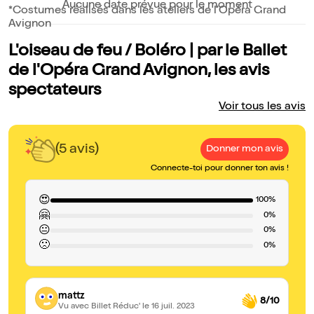
Aucune date prévue pour le moment
*Costumes réalisés dans les ateliers de l'Opéra Grand
Avignon
L'oiseau de feu / Boléro | par le Ballet
de l'Opéra Grand Avignon, les avis
spectateurs
Voir tous les avis
(5 avis)
Donner mon avis
Connecte-toi pour donner ton avis !
😍
100%
🤗
0%
😐
0%
🙁
0%
mattz
8/10
Vu avec Billet Réduc'
le 16 juil. 2023