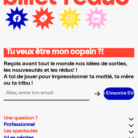
Tu veux être mon copain ?!
Reçois avant tout le monde nos idées de sorties,
les nouveautés et les réduc' !
A toi de jouer pour impressionner ta moitié, ta mère
ou ta tribu !
S’inscrire S’inscrire S
Adresse email pour la newsletter
Une question ?
Professionnel
Les spectacles