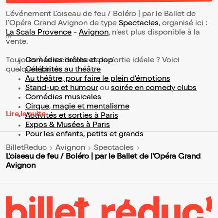
L’événement L'oiseau de feu / Boléro | par le Ballet de
l'Opéra Grand Avignon de type
Spectacles
, organisé ici :
La Scala Provence
-
Avignon
, n'est plus disponible à la
vente.
Toujours à la recherche de la sortie idéale ? Voici
Comédies drôles et pop’
quelques pistes :
Célébrités au théâtre
Au théâtre, pour faire le plein d’émotions
Stand-up et humour
ou
soirée en comedy clubs
Comédies musicales
Cirque, magie et mentalisme
Lire la suite
Activités et sorties à Paris
Expos & Musées à Paris
Pour les enfants, petits et grands
BilletReduc
Avignon
Spectacles
L'oiseau de feu / Boléro | par le Ballet de l'Opéra Grand
Avignon