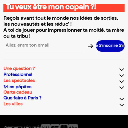
Tu veux être mon copain ?!
Reçois avant tout le monde nos idées de sorties,
les nouveautés et les réduc' !
A toi de jouer pour impressionner ta moitié, ta mère
ou ta tribu !
S’inscrire S’inscrir
Adresse email pour la newsletter
Une question ?
Professionnel
Les spectacles
✨Les pépites
Carte cadeau
Que faire à Paris ?
Les villes
Paiements sécurisés