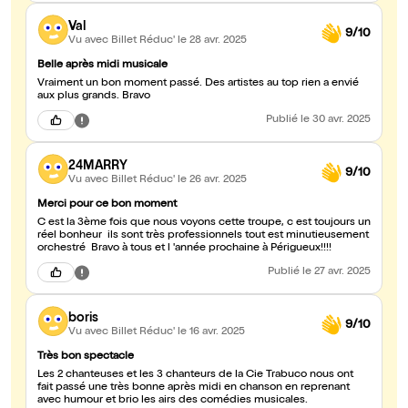
Val
9/10
Vu avec Billet Réduc'
le 28 avr. 2025
Belle après midi musicale
Vraiment un bon moment passé. Des artistes au top rien a envié
aux plus grands. Bravo
Publié
le 30 avr. 2025
24MARRY
9/10
Vu avec Billet Réduc'
le 26 avr. 2025
Merci pour ce bon moment
C est la 3ème fois que nous voyons cette troupe, c est toujours un
réel bonheur ils sont très professionnels tout est minutieusement
orchestré Bravo à tous et l 'année prochaine à Périgueux!!!!
Publié
le 27 avr. 2025
boris
9/10
Vu avec Billet Réduc'
le 16 avr. 2025
Très bon spectacle
Les 2 chanteuses et les 3 chanteurs de la Cie Trabuco nous ont
fait passé une très bonne après midi en chanson en reprenant
avec humour et brio les airs des comédies musicales.