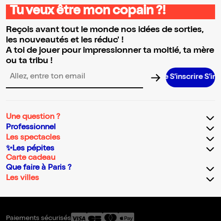
Tu veux être mon copain ?!
Reçois avant tout le monde nos idées de sorties,
les nouveautés et les réduc' !
A toi de jouer pour impressionner ta moitié, ta mère
ou ta tribu !
S’inscrire S’inscrire
Adresse email pour la newsletter
Une question ?
Professionnel
Les spectacles
✨Les pépites
Carte cadeau
Que faire à Paris ?
Les villes
Paiements sécurisés