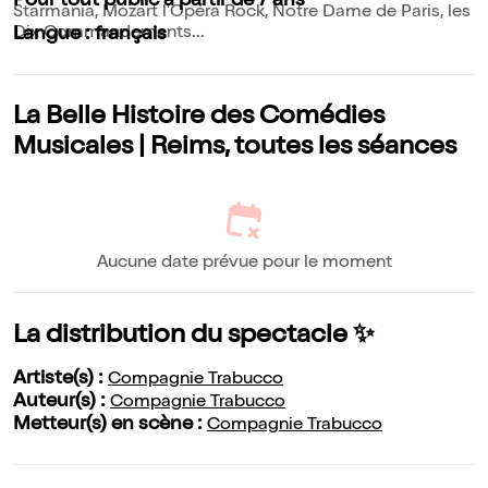
Pour tout public à partir de 7 ans
Starmania, Mozart l'Opéra Rock, Notre Dame de Paris, les
Dix Commandements...
Langue : français
La Belle Histoire des Comédies
Musicales | Reims, toutes les séances
Aucune date prévue pour le moment
La distribution du spectacle ✨
Artiste(s) :
Compagnie Trabucco
Auteur(s) :
Compagnie Trabucco
Metteur(s) en scène :
Compagnie Trabucco