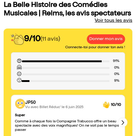
La Belle Histoire des Comédies
Musicales | Reims, les avis spectateurs
Voir tous les avis
9/10
(11 avis)
Donner mon avis
Connecte-toi pour donner ton avis !
😍
91%
🤗
0%
😐
0%
🙁
9%
JP50
10/10
Vu avec Billet Réduc'
le 6 juin 2025
Super
Tr
Comme à chaque fois la Compagnie Trabucco offre un beau
Su
spectacle avec des voix magnifiques! On ne voit pas le temps
de
passer