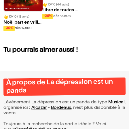
10/10 (44 avis)
Libre de toutes pe
urs !
-26%
dès 18,50€
10/10 (12 avis)
Noël part en vrille
!
-30%
dès 17,50€
Tu pourrais aimer aussi !
À propos de La dépression est un
panda
L’événement La dépression est un panda de type
Musical
,
organisé ici :
Alcazar
-
Bordeaux
, n'est plus disponible à la
vente.
Toujours à la recherche de la sortie idéale ? Voici