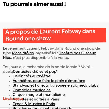
Tu pourrais aimer aussi !
À propos de Laurent Febvay dans
Round one show
L’événement Laurent Febvay dans Round one show de
type
Mecs drôles
, organisé ici :
Théâtre des Oiseaux
-
Nice
, n'est plus disponible à la vente.
Toujours à la recherche de la sortie idéale ? Voici
quelques pistes :
Comédies drôles et pop’
Célébrités au théâtre
Au théâtre, pour faire le plein d’émotions
Stand-up et humour
ou
soirée en comedy clubs
Comédies musicales
Cirque, magie et mentalisme
Lire la suite
Activités et sorties à Paris
Expos & Musées à Paris