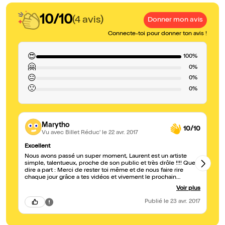
10/10
(4 avis)
Donner mon avis
Connecte-toi pour donner ton avis !
😍
100%
🤗
0%
😐
0%
🙁
0%
Marytho
10/10
Vu avec Billet Réduc'
le 22 avr. 2017
Excellent
Ex
Nous avons passé un super moment, Laurent est un artiste
Su
simple, talentueux, proche de son public et très drôle !!!! Que
su
dire a part : Merci de rester toi même et de nous faire rire
chaque jour grâce a tes vidéos et vivement le prochain
spectacle
Voir plus
Publié
le 23 avr. 2017