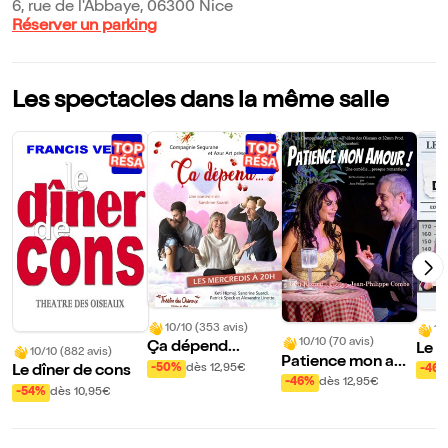
6, rue de l'Abbaye, 06300 Nice
Réserver un parking
Les spectacles dans la même salle
10/10 (353 avis)
10
10/10 (70 avis)
Ça dépend...
Le g
10/10 (882 avis)
Patience mon am
hes
-50%
dès 12,95€
-46
Le dîner de cons
our !
-46%
dès 12,95€
-54%
dès 10,95€