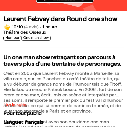
Laurent Febvay dans Round one show
10/10
(4 avis)
•
1 heure
Théâtre des Oiseaux
Humour
One man show
Un one man show retraçant son parcours à
travers plus d'une trentaine de personnages.
C'est en 2005 que Laurent Febvay monte a Marseille, sa
ville natale, sur les Planches du café théâtre de tatie, qui
a vu débuter de grands noms de l'humour tels que Titoff,
Elie kakou ou encore Patrick bosso. En 2006 , fort de son
premier one man, écrit , mis en scène et interprété par
ses soins, il remporte le premier prix du festival d'humour
Lire la suite
de Marseille, ce qui lui permet de partir en tournée, et de
jouer son spectacle a Paris et en province.
Pour tout public
Mais c'est réellement avec son deuxième one man
Langue : français