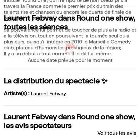
intitulé "round one", qu'il remporte de nombreux prix a
travers la France comme le premier prix du train des
talents rire et chanson ou encore les quarts de finale de
Laurent Febvay dans Round one show,
paris fait sa comédie.
toutes les séances
Sa polyvalence lui permet de toucher de plus a la radio et
a la télévision, tout en poursuivant la tournée seul ou a
plusieurs, puisqu'il intègre en 2010 le Marseille Comedy
club, plateau d'humoristes prestigieux de la région;
Il y a un début a tout comme il le dit lui-même.
Aucune date prévue pour le moment
La distribution du spectacle ✨
Artiste(s) :
Laurent Febvay
Laurent Febvay dans Round one show,
les avis spectateurs
Voir tous les avis