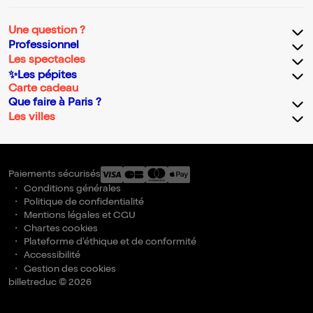
Une question ?
Professionnel
Les spectacles
✨Les pépites
Carte cadeau
Que faire à Paris ?
Les villes
Paiements sécurisés
Conditions générales
Politique de confidentialité
Mentions légales et CGU
Chartes cookies
Plateforme d'éthique et de conformité
Accessibilité
Gestion des cookies
billetreduc © 2026