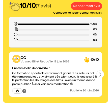
10/10
(7 avis)
Donner mon avis
Connecte-toi pour donner ton avis !
😍
100%
🤗
0%
😐
0%
🙁
0%
CG
10/10
Vu avec Billet Réduc'
le 19 juin 2026
Une très belle découverte !!
U
Ce format de spectacle est vraiment génial ! Les acteurs ont
Un
été remarquables , et vraiment très talentueux. Ils ont assuré à
qu
la perfection les doublages des films , avec un thème donné
vi
par le public ! À aller voir sans modération 😁
Publié
le 20 juin 2026