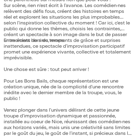
Une parenthèse sur mesure rien que pour vous !
Sur scène, rien n'est écrit à l'avance. Les comédien·nes
relèvent des défis fous, créent des histoires en temps
réel et explorent les situations les plus improbables...
selon l'inspiration collective du moment ! Car ici, c'est le
public qui donne les thèmes, choisis les contraintes,
créant un spectacle à son image dans le but de passer
un moment hors du temps.
Entre éclats de rires, moments de grâce et surprises
inattendues, ce spectacle d'improvisation participatif
promet une expérience vivante, collective et totalement
imprévisible.
Une chose est sûre : tout peut arriver !
Pour Les Bons Bails, chaque représentation est une
création unique, née de la complicité d'une rencontre
inédite avec le dernier membre de la troupe, vous, le
public !
Venez plonger dans l'univers délirant de cette jeune
troupe d'improvisation dynamique et passionnée,
installée au coeur de Nice, réunissant des comédien·nes
aux horizons variés, mais unis une créativité sans limites
par le goût du jeu, le goût de l'instant, si précieux dans le