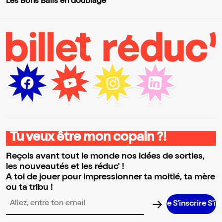
Les Bons Bails en doublage
Tu veux être mon copain ?!
Reçois avant tout le monde nos idées de sorties,
les nouveautés et les réduc' !
A toi de jouer pour impressionner ta moitié, ta mère
ou ta tribu !
S’inscrire S’inscrir
Adresse email pour la newsletter