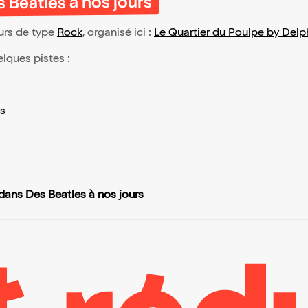
 Beatles à nos jours
urs de type
Rock
, organisé ici :
Le Quartier du Poulpe by Delp
elques pistes :
s
dans Des Beatles à nos jours