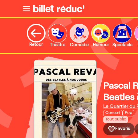
Retour
Théâtre
Comédie
Humour
Spectacle
Pascal 
Beatles 
Le Quartier du 
Concert
Pop
Tout public
Favoris