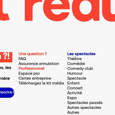
Une question ?
Les spectacles
 ?!
FAQ
Théâtre
Assurance annulation
Comédie
s, les
Professionnel
Comedy club
Espace pro
Humour
 mère
Cartes entreprise
Spectacle
Téléchargez le kit média
Enfant
Concert
S’inscrire S’inscrire S’inscrire S’inscrire S’inscrire S’inscrire S’inscrire S’inscrire S’inscrire S’inscrire S’inscrire S’inscrire
Activité
Expo
Spectacles passés
Autres spectacles
Autres