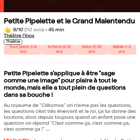
Petite Pipelette et le Grand Malentendu
9/10
(112 avis)
•
45 min
Théâtre l'Inox
Théâtre
Tout petits 3-6
Enfants 6-12
Ados 12-16
Bébés 1-3
ans
ans
ans
ans
Petite Pipelette s'applique à être "sage
comme une image" pour plaire à tout le
monde, mais elle a tout plein de questions
dans sa bouche !
Au royaume de "Cékomsa" on n'aime pas les questions,
les questions c'est très énervant et le roi, ça lui donne des
boutons, alors depuis toujours quand un enfant pose une
question on répond "C'est comme ça, c'est comme ça,
c'est comme ça !"