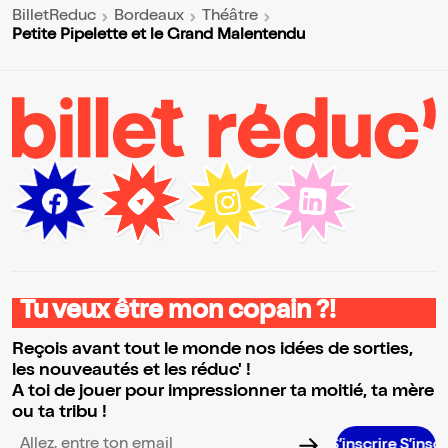
BilletReduc
Bordeaux
Théâtre
Petite Pipelette et le Grand Malentendu
Tu veux être mon copain ?!
Reçois avant tout le monde nos idées de sorties,
les nouveautés et les réduc' !
A toi de jouer pour impressionner ta moitié, ta mère
ou ta tribu !
S’inscrire S’inscrire S’inscri