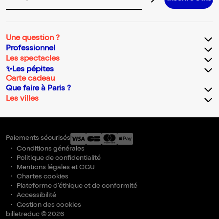
Adresse email pour la newsletter
Une question ?
Professionnel
Les spectacles
✨Les pépites
Carte cadeau
Que faire à Paris ?
Les villes
Paiements sécurisés
Conditions générales
Politique de confidentialité
Mentions légales et CGU
Chartes cookies
Plateforme d'éthique et de conformité
Accessibilité
Gestion des cookies
billetreduc © 2026