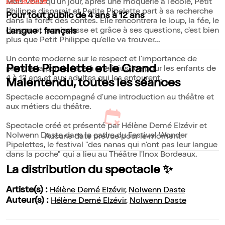
Lire la suite
Mais voilà qu'un jour, après une moquerie à l'école, Petit
Philippe disparait et Petite Pipelette part à sa recherche
Pour tout public de 4 ans à 12 ans
dans la forêt des contes. Elle rencontrera le loup, la fée, le
dragon et la princesse et grâce à ses questions, c'est bien
Langue : français
plus que Petit Philippe qu'elle va trouver...
Un conte moderne sur le respect et l'importance de
Petite Pipelette et le Grand
prendre la parole face à une injustice pour les enfants de
4 à 12 ans et aux adultes qui les entourent.
Malentendu, toutes les séances
Spectacle accompagné d'une introduction au théâtre et
aux métiers du théâtre.
Spectacle créé et présenté par Hélène Demé Elzévir et
Nolwenn Daste dans le cadre du Festival Wonder
Aucune date prévue pour le moment
Pipelettes, le festival "des nanas qui n'ont pas leur langue
dans la poche" qui a lieu au Théâtre l'Inox Bordeaux.
La distribution du spectacle ✨
Artiste(s) :
Hélène Demé Elzévir
,
Nolwenn Daste
Auteur(s) :
Hélène Demé Elzévir
,
Nolwenn Daste