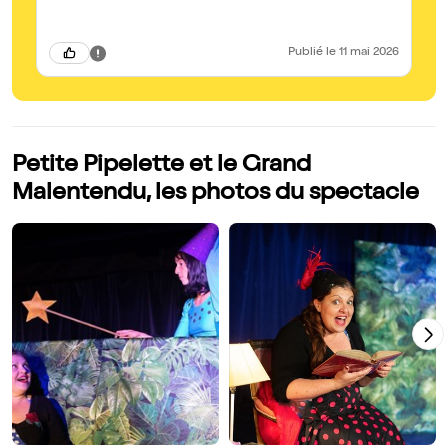
be
né
au
ch
Publié
le 11 mai 2026
Petite Pipelette et le Grand
Malentendu, les photos du spectacle