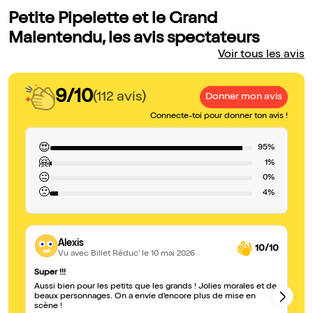
Petite Pipelette et le Grand
Malentendu, les avis spectateurs
Voir tous les avis
9/10
(112 avis)
Donner mon avis
Connecte-toi pour donner ton avis !
😍
95%
🤗
1%
😐
0%
🙁
4%
Alexis
10/10
Vu avec Billet Réduc'
le 10 mai 2026
Super !!!
Cr
Aussi bien pour les petits que les grands ! Jolies morales et de
Qu
beaux personnages. On a envie d’encore plus de mise en
le
scène !
s'imp