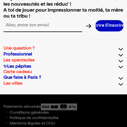
les nouveautés et les réduc' !
A toi de jouer pour impressionner ta moitié, ta mère
ou ta tribu !
S’inscr
Adresse email pour la newsletter
Une question ?
Professionnel
Les spectacles
✨Les pépites
Carte cadeau
Que faire à Paris ?
Les villes
Paiements sécurisés
Conditions générales
Politique de confidentialité
Mentions légales et CGU