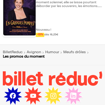
moment solennel, elle se laisse pourtant
déborder par les souvenirs, les émotions...
et quelques chansons inattendues. Entre
maladresses touchantes et instants de
grâce, une cérémonie funéraire comme
vous n'en avez jamais vu, pour le meilleur...
et pour le rire.
Nouveau !
-15%
dès 16,25€
BilletReduc
Avignon
Humour
Meufs drôles
Les promos du moment