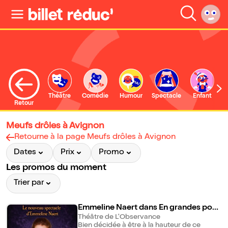
Théâtre
Comédie
Humour
Spectacle
Enfant
Retour
Meufs drôles à Avignon
Retourne à la page Meufs drôles à Avignon
Dates
Prix
Promo
Les promos du moment
Trier par
Emmeline Naert dans En grandes pom
pes
Théâtre de L'Observance
Bien décidée à être à la hauteur de ce