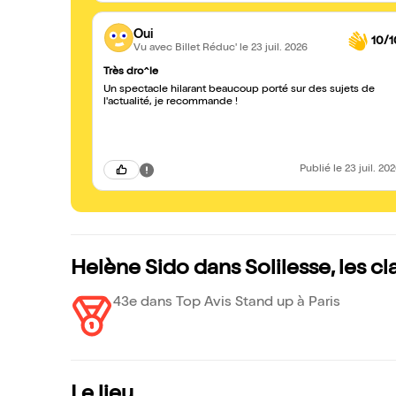
Oui
10/1
Vu avec Billet Réduc'
le 23 juil. 2026
Très dro^le
Un spectacle hilarant beaucoup porté sur des sujets de
l'actualité, je recommande !
Publié
le 23 juil. 20
Helène Sido dans Solilesse, les c
43e dans Top Avis Stand up à Paris
Le lieu