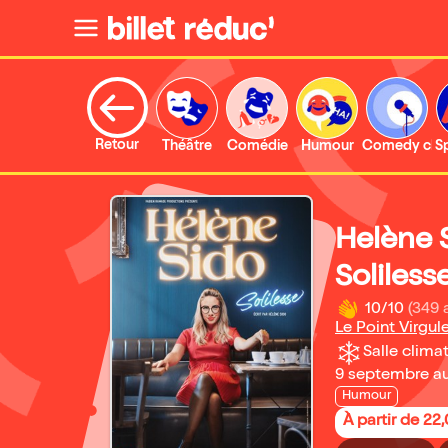
Retour
Théâtre
Comédie
Humour
Comedy clu
S
Helène 
Soliless
10/10
(349 
Le Point Virgul
Salle climat
9 septembre a
Humour
À partir de 22