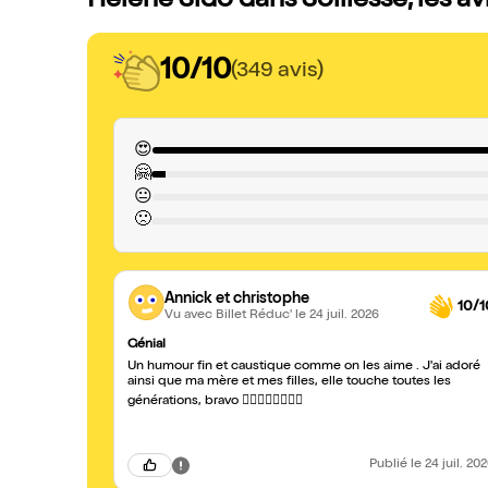
Helène Sido dans Solilesse, les av
10/10
(349 avis)
😍
🤗
😐
🙁
Annick et christophe
10/1
Vu avec Billet Réduc'
le 24 juil. 2026
Génial
Un humour fin et caustique comme on les aime . J'ai adoré
ainsi que ma mère et mes filles, elle touche toutes les
générations, bravo 👍🏻👏🏻👏🏻👏🏻
Publié
le 24 juil. 20