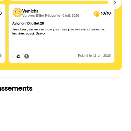
Vemicha
0
10/10
Vu avec Billet Réduc'
le 10 juil. 2026
Avignon 10 juillet 26
Très 
Très bien, on ne s'ennuie pas . Les paroles s'enchaînent et
Franc
les rires aussi. Bravo.
écritu
26
Publié
le 12 juil. 2026
lassements