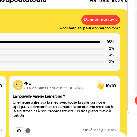
is spectateurs
Voir tous les avis
Donner mon avis
Connecte-toi pour donner ton avis !
98%
2%
0%
0%
PPo
0
10/10
Vu avec Billet Réduc'
le 17 juil. 2026
La nouvelle Valérie Lemercier ?
Barvo
Une heure à rire aux larmes avec toute la salle sur notre
Presta
époque. A consommer sans modération comme antidote à
la sinistrose et à nos propres travers. Un très grand bravo à
l’artiste
26
Publié
le 17 juil. 2026