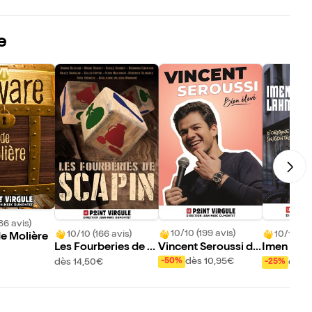
e
86 avis)
10/10 (199 avis)
10/10 (166 avis)
10/10 (84
de Molière
Vincent Seroussi da
Les Fourberies de S
Imen Lah
ns Bien élevé
capin
d'Origines
dès 10,95€
dès 14,50€
dès 
-50%
-25%
ôlée