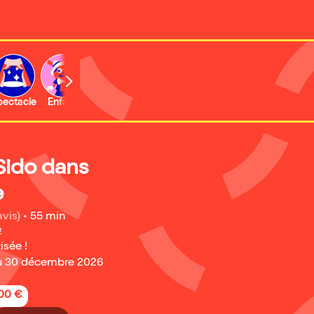
b
pectacle
Enfant
Concert
Activité
Expo et musée
Sido dans
e
avis)
•
55 min
e
isée !
u 30 décembre 2026
,00 €