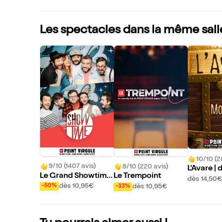
Les spectacles dans la même sall
10/10 (2
9/10 (1407 avis)
8/10 (220 avis)
L'Avare | 
Le Grand Showtime
Le Trempoint
dès 14,50€
: L'ultimate impro co
dès 10,95€
dès 10,95€
-50%
-33%
médie show