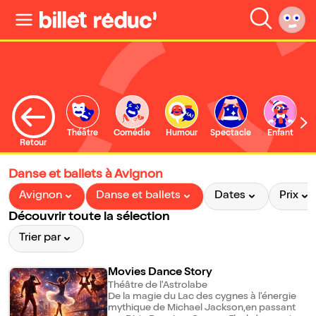
Théâtre
Comédie
Humour
Spectacle
Enfant
Retour
Danse et ballets à Avignon
Avignon
Danse et ballets
Dates
Prix
Découvrir toute la sélection
Trier par
Movies Dance Story
Théâtre de l'Astrolabe
De la magie du Lac des cygnes à l'énergie
mythique de Michael Jackson,en passant