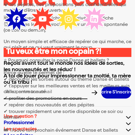
💎 les pépites, ces propositions plus confidentielles qui
méritent d’être découvertes
🆕 les nouveautés, fraîchement arrivées à l’affiche
⏰ les dates les plus proches, pour une sortie spontanée
(ce soir ou demain)
Un moyen simple et efficace de repérer ce qui marche, ce
qui plaît et ce qui vaut vraiment le coup.
Tu veux être mon copain ?!
⭐ Pourquoi consulter la page Danse et ballets ?
Reçois avant tout le monde nos idées de sorties,
les nouveautés et les réduc' !
Parce qu’elle te permet de :
A toi de jouer pour impressionner ta moitié, ta mère
✔ découvrir les sorties autour du thème Danse et ballets
ou ta tribu !
✔ t’appuyer sur les meilleures ventes et les meilleurs avis
de la communauté
Adresse email pour la newsletter
✔ profiter des promotions en cours
✔ repérer des nouveautés et des pépites
✔ trouver rapidement une sortie disponible ce soir ou
Une question ?
demain
Professionnel
Les spectacles
🎟️ Trouve ton prochain événement Danse et ballets