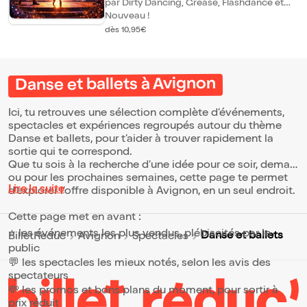
par Dirty Dancing, Grease, Flashdance et
bien d'autres... Un enchaînement de
Nouveau !
tableaux spectaculaires, Des
dès 10,95€
chorégraphies pleines d'émotions et
d'énergie, Des musiques cultes qui vous
feront vibrer. Un spectacle festif, familial et
entraînant... où chaque scène vous donne
envie de bouger !
Danse et ballets à Avignon
Ici, tu retrouves une sélection complète d’événements,
spectacles et expériences regroupés autour du thème
Danse et ballets, pour t’aider à trouver rapidement la
sortie qui te correspond.
Que tu sois à la recherche d’une idée pour ce soir, demain
ou pour les prochaines semaines, cette page te permet
Lire la suite
d’explorer l’offre disponible à Avignon, en un seul endroit.
Cette page met en avant :
⭐ les événements les plus vendus, plébiscités par le
Danse et ballets
BilletReduc
Avignon
Spectacles
public
💬 les spectacles les mieux notés, selon les avis des
spectateurs
💸 les promos et bons plans du moment, pour sortir à
prix réduit