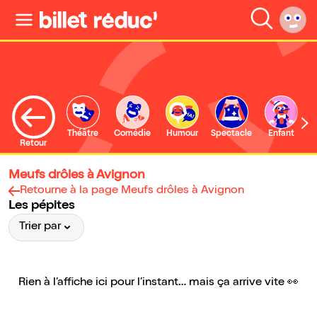
Théâtre
Comédie
Humour
Spectacle
Enfant
Retour
Meufs drôles à Avignon
Retourne à la page Meufs drôles à Avignon
Les pépites
Trier par
Rien à l’affiche ici pour l’instant… mais ça arrive vite 👀