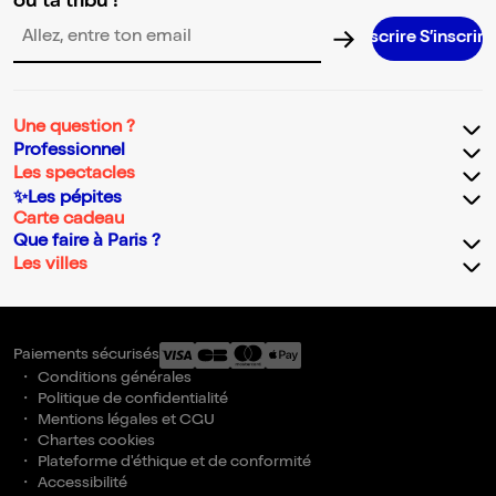
ou ta tribu !
Adresse email pour la newsletter
Une question ?
Professionnel
Les spectacles
✨Les pépites
Carte cadeau
Que faire à Paris ?
Les villes
Paiements sécurisés
Conditions générales
Politique de confidentialité
Mentions légales et CGU
Chartes cookies
Plateforme d'éthique et de conformité
Accessibilité