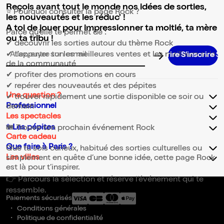
Reçois avant tout le monde nos idées de sorties,
⭐ Pourquoi consulter la page Rock ?
les nouveautés et les réduc' !
A toi de jouer pour impressionner ta moitié, ta mère
Parce qu’elle te permet de :
ou ta tribu !
✔ découvrir les sorties autour du thème Rock
✔ t’appuyer sur les meilleures ventes et les meilleurs avis
Adresse email pour la newsletter
de la communauté
✔ profiter des promotions en cours
✔ repérer des nouveautés et des pépites
Une question ?
✔ trouver rapidement une sortie disponible ce soir ou
Professionnel
demain
Les spectacles
✨Les pépites
🎟️ Trouve ton prochain événement Rock
Carte cadeau
Que faire à Paris ?
Que tu sois curieux, habitué des sorties culturelles ou
Les villes
simplement en quête d’une bonne idée, cette page Rock
est là pour t’inspirer.
👉 Parcours la sélection et réserve l’événement qui te
ressemble.
Paiements sécurisés
Conditions générales
Politique de confidentialité