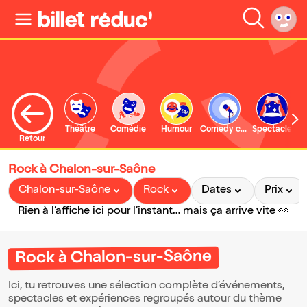
Théâtre
Comédie
Humour
Comedy club
Spectacle
Retour
Rock à Chalon-sur-Saône
Chalon-sur-Saône
Rock
Dates
Prix
Rien à l’affiche ici pour l’instant… mais ça arrive vite 👀
Rock à Chalon-sur-Saône
Ici, tu retrouves une sélection complète d’événements,
spectacles et expériences regroupés autour du thème