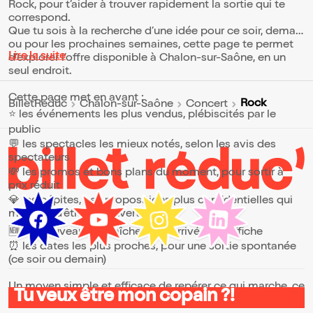
Rock, pour t’aider à trouver rapidement la sortie qui te
correspond.
Que tu sois à la recherche d’une idée pour ce soir, demain
ou pour les prochaines semaines, cette page te permet
Lire la suite
d’explorer l’offre disponible à Chalon-sur-Saône, en un
seul endroit.
Cette page met en avant :
Rock
BilletReduc
Chalon-sur-Saône
Concert
⭐ les événements les plus vendus, plébiscités par le
public
💬 les spectacles les mieux notés, selon les avis des
spectateurs
💸 les promos et bons plans du moment, pour sortir à
prix réduit
💎 les pépites, ces propositions plus confidentielles qui
méritent d’être découvertes
🆕 les nouveautés, fraîchement arrivées à l’affiche
⏰ les dates les plus proches, pour une sortie spontanée
(ce soir ou demain)
Un moyen simple et efficace de repérer ce qui marche, ce
Tu veux être mon copain ?!
qui plaît et ce qui vaut vraiment le coup.