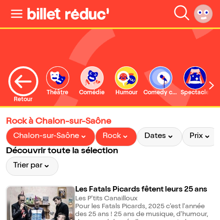
Théâtre
Comédie
Humour
Comedy club
Spectacle
Retour
Rock à Chalon-sur-Saône
Chalon-sur-Saône
Rock
Dates
Prix
Découvrir toute la sélection
Trier par
Les Fatals Picards fêtent leurs 25 ans
Les P'tits Canailloux
Pour les Fatals Picards, 2025 c'est l'année
des 25 ans ! 25 ans de musique, d'humour,