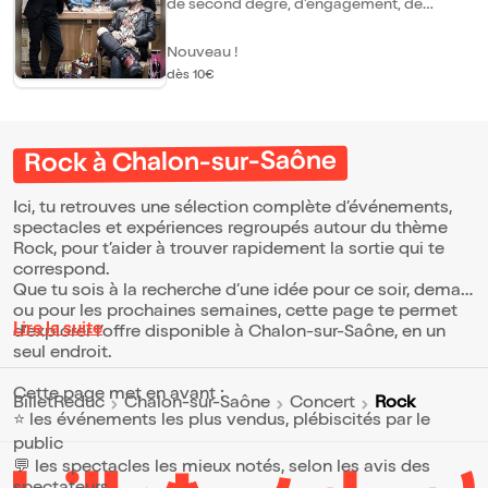
de second degré, d'engagement, de
chansons décalées, de concerts
incroyables... alors, autant dire que ce quart
Nouveau !
de siècle sera fêté comme il se doit sur
toutes les scènes de France et d'ailleurs, le
dès 10€
temps d'une tournée qu'il ne faudra rater
sous aucun prétexte. En accord avec
Adone productions Tanneurs de Drac est la
rencontre impromptu entre deux terres de
Rock à Chalon-sur-Saône
légendes : l'Ariège et l'Ecosse. La musique
des Tanneurs ce sont des airs à danser et à
boire qui vous plonge dans une ambiance
Ici, tu retrouves une sélection complète d’événements,
de taverne. Un brin rock, un brin folk,
spectacles et expériences regroupés autour du thème
musiciens et danseuses revisitent
Rock, pour t’aider à trouver rapidement la sortie qui te
énergiquement mais toujours avec gaieté.
Rejoignez- nous lors de la Fête de Beltane,
correspond.
pour un événement inclusif où tout le
Que tu sois à la recherche d’une idée pour ce soir, demain
monde est le bienvenu.
ou pour les prochaines semaines, cette page te permet
Lire la suite
d’explorer l’offre disponible à Chalon-sur-Saône, en un
seul endroit.
Cette page met en avant :
Rock
BilletReduc
Chalon-sur-Saône
Concert
⭐ les événements les plus vendus, plébiscités par le
public
💬 les spectacles les mieux notés, selon les avis des