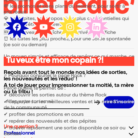
spectateurs
💸 les promos et bons plans du moment, pour sortir à
prix réduit
💎 les pépites, ces propositions plus confidentielles qui
méritent d’être découvertes
🆕 les nouveautés, fraîchement arrivées à l’affiche
⏰ les dates les plus proches, pour une sortie spontanée
(ce soir ou demain)
Un moyen simple et efficace de repérer ce qui marche, ce
Tu veux être mon copain ?!
qui plaît et ce qui vaut vraiment le coup.
Reçois avant tout le monde nos idées de sorties,
⭐ Pourquoi consulter la page Rock ?
les nouveautés et les réduc' !
A toi de jouer pour impressionner ta moitié, ta mère
Parce qu’elle te permet de :
ou ta tribu !
✔ découvrir les sorties autour du thème Rock
✔ t’appuyer sur les meilleures ventes et les meilleurs avis
Adresse email pour la newsletter
de la communauté
✔ profiter des promotions en cours
✔ repérer des nouveautés et des pépites
Une question ?
✔ trouver rapidement une sortie disponible ce soir ou
Professionnel
demain