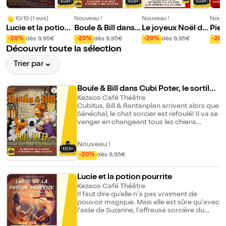
10/10 (1 avis)
Nouveau !
Nouveau !
Nouve
Lucie et la potion
Boule & Bill dans
Le joyeux Noël de
Pier
pourrite
Cubi Poter, le sort
Boule & Bill
-20%
dès 9,95€
-20%
dès 9,95€
-20%
dès 9,95€
-20
ilège du poulailler
Découvrir toute la sélection
Trier par
Boule & Bill dans Cubi Poter, le sortilèg
e du poulailler
Kezaco Café Théâtre
Cubitus, Bill & Rantanplan arrivent alors que
Sénéchal, le chat sorcier est refoulé! Il va se
venger en changeant tous les chiens
sorciers en poules. Boule & Cubi Poter
devront combattre ce sortilège, affronter la
Nouveau !
Grande Rageuse et arrêter Sénéchal le
sorcier félin félon !
-20%
dès 9,95€
Lucie et la potion pourrite
Kezaco Café Théâtre
Il faut dire qu'elle n'a pas vraiment de
pouvoir magique. Mais elle est sûre qu'avec
l'aide de Suzanne, l'affreuse sorcière du
village, elle pourra découvrir comment