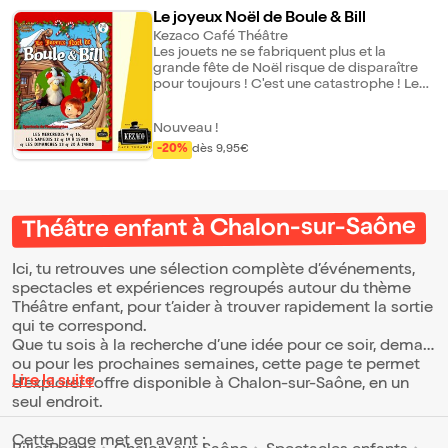
Le joyeux Noël de Boule & Bill
Kezaco Café Théâtre
Les jouets ne se fabriquent plus et la
grande fête de Noël risque de disparaître
pour toujours ! C'est une catastrophe ! Les
lutins appellent Boule et Bill à leur aide. Le
petit garçon et son cocker coquin auront
Nouveau !
fort à faire pour retrouver le Père Noël et
distribuer tous les cadeaux souhaités !
-20%
dès 9,95€
Théâtre enfant à Chalon-sur-Saône
Ici, tu retrouves une sélection complète d’événements,
spectacles et expériences regroupés autour du thème
Théâtre enfant, pour t’aider à trouver rapidement la sortie
qui te correspond.
Que tu sois à la recherche d’une idée pour ce soir, demain
ou pour les prochaines semaines, cette page te permet
Lire la suite
d’explorer l’offre disponible à Chalon-sur-Saône, en un
seul endroit.
Cette page met en avant :