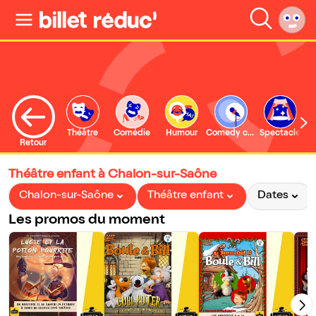
Théâtre
Comédie
Humour
Comedy club
Spectacle
Retour
Théâtre enfant à Chalon-sur-Saône
Chalon-sur-Saône
Théâtre enfant
Dates
Les promos du moment