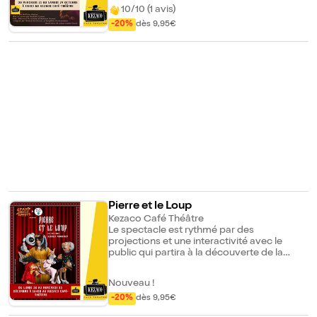
jouer de mauvais tours aux autres enfants.
10/10 (1 avis)
Dans cette folle aventure d'halloween, les
deux héroïnes d'un soir vont confronter
-20%
dès 9,95€
leurs quêtes d'identité et se rendre compte
que bien des choses les rassemblent.
Pierre et le Loup
Kezaco Café Théâtre
Le spectacle est rythmé par des
projections et une interactivité avec le
public qui partira à la découverte de la
musique et des instruments qui lui donnent
vie.
Nouveau !
-20%
dès 9,95€