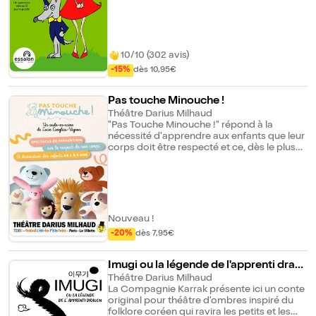
spectacle !
rit, danse et chante et dans lequel les
enfants sont largement mis à contribution.
10/10 (302 avis)
-15%
dès 10,95€
Pas touche Minouche !
Théâtre Darius Milhaud
"Pas Touche Minouche !" répond à la
nécessité d'apprendre aux enfants que leur
corps doit être respecté et ce, dès le plus
jeune âge. A travers plusieurs saynètes
ludiques, les enfants observent qu'elles et
ils ont le droit de dire non ! si quelqu'un.e
porte atteinte à leur intimité. Le tabou des
violences sexuelles faites aux enfants
pouvant rendre difficile la communication
Nouveau !
avec eux sur ce sujet, "Pas Touche
-20%
dès 7,95€
Minouche !" se propose comme un outil
permettant d'ouvrir la discussion. Créé
avec des professionnelles de la petite
Imugi ou la légende de l'apprenti drag
enfance spécialistes en prévention, le
on
Théâtre Darius Milhaud
spectacle aborde avec justesse les notions
La Compagnie Karrak présente ici un conte
d'intimité et de consentement. La chanson
original pour théâtre d'ombres inspiré du
qui donne le super-pouvoir de dire non !
folklore coréen qui ravira les petits et les