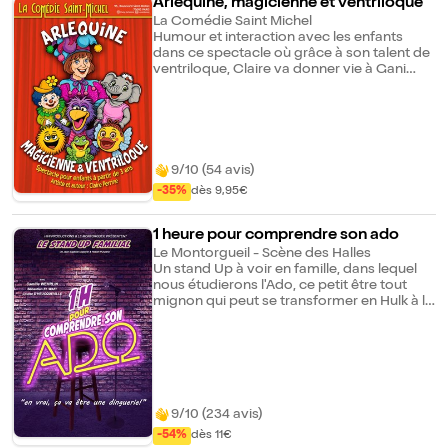
Arlequine, magicienne et ventriloque
chaque enfant. L'entrée est impossible
La Comédie Saint Michel
après le début du spectacle qui démarre à
Humour et interaction avec les enfants
l'heure. (Espace climatisé)
dans ce spectacle où grâce à son talent de
ventriloque, Claire va donner vie à Gani
l'éléphante, professeur de chant, Croà la
grenouille et ses réparties surprenantes,
Coco le petit oiseau amoureux de son
poisson malicieux, sans oublier le mignon
petit danseur.
9/10 (54 avis)
-35%
dès 9,95€
1 heure pour comprendre son ado
Le Montorgueil - Scène des Halles
Un stand Up à voir en famille, dans lequel
nous étudierons l'Ado, ce petit être tout
mignon qui peut se transformer en Hulk à la
moindre contrariété. Attention les boomers
en prendront aussi pour leur grade ! Les
auteurs, sont eux-mêmes papas d'Ados, et
à priori ces derniers les inspirent puisqu'on
leur doit, en autres le succès : Les
Adoleschiants.
9/10 (234 avis)
-54%
dès 11€