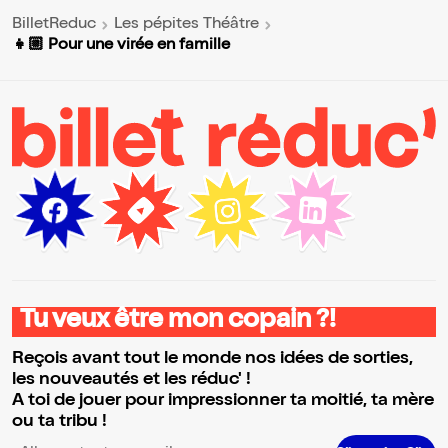
poétique.
du festival parisien de spectacles jeune
BilletReduc
Les pépites Théâtre
public L'été des p'tits futés " organisé par le
Théâtre Darius Milhaud situé à proximité
👧🏼 Pour une virée en famille
des parcs de la Villette et des Buttes-
Chaumont. Entrez dans la magie du
spectacle ! A savoir : Chers spectateurs.
Merci svp de vous présenter au Guichet du
théâtre munis de vos réservations environ
20 mn avant le début de la représentation.
Prenez vos précautions, l'entrée en salle
n'est plus possible après le démarrage du
spectacle. Au plaisir de vous accueillir. Le
TDM
Tu veux être mon copain ?!
Reçois avant tout le monde nos idées de sorties,
les nouveautés et les réduc' !
A toi de jouer pour impressionner ta moitié, ta mère
ou ta tribu !