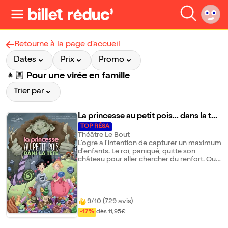
Retourne à la page d'accueil
Dates
Prix
Promo
👧🏼 Pour une virée en famille
Trier par
La princesse au petit pois... dans la têt
e !
TOP RÉSA
Théâtre Le Bout
L'ogre a l'intention de capturer un maximum
d'enfants. Le roi, paniqué, quitte son
château pour aller chercher du renfort. Ou,
plutôt, pour fuir ! La Princesse n'est pas très
futée et le Royaume court à la catastrophe.
Heureusement, le jeune dentiste du
château est prêt à se transformer en
véritable Chevalier pour gagner son amour.
9/10 (729 avis)
Attention, l'aventure commence ! En moins
-17%
dès 11,95€
d'une heure, notre drôle de dentiste doit
trouver la rose bleue renfermant un