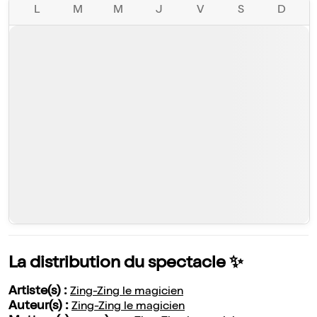
L
M
M
J
V
S
D
La distribution du spectacle ✨
Artiste(s) :
Zing-Zing le magicien
Auteur(s) :
Zing-Zing le magicien