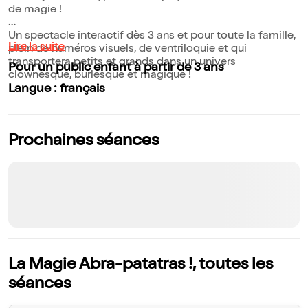
de magie !
Un spectacle interactif dès 3 ans et pour toute la famille,
Lire la suite
plein de numéros visuels, de ventriloquie et qui
transportera petits et grands dans un univers
Pour un public enfant à partir de 3 ans
clownesque, burlesque et magique !
Langue : français
Prochaines séances
La Magie Abra-patatras !, toutes les
séances