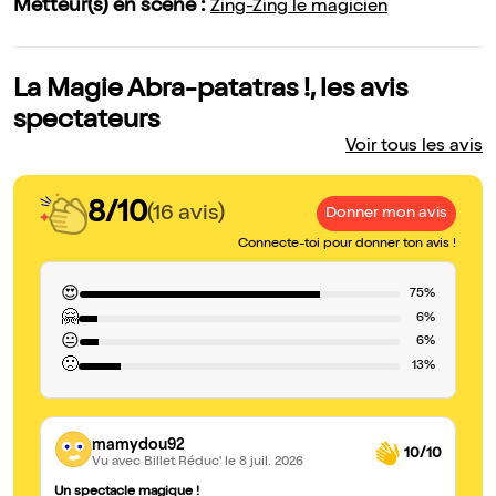
Metteur(s) en scène :
Zing-Zing le magicien
La Magie Abra-patatras !, les avis
spectateurs
Voir tous les avis
8/10
(16 avis)
Donner mon avis
Connecte-toi pour donner ton avis !
😍
75%
🤗
6%
😐
6%
🙁
13%
mamydou92
10/10
Vu avec Billet Réduc'
le 8 juil. 2026
Un spectacle magique !
tr