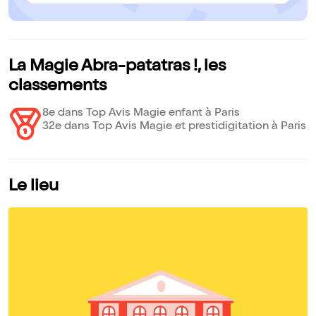
plus qu'on ne le pense, un chien invisible fait des siennes,
Coco la peluche s'enferme dans un coffre-fort, une table vole.
Bourré d'interactions et d'humour, ce joli spectacle de magie
ravira les petits comme les grands pour sa simplicité et sa
drôlerie. Télérama TT
La Magie Abra-patatras !, les
classements
8e dans Top Avis Magie enfant à Paris
32e dans Top Avis Magie et prestidigitation à Paris
Le lieu