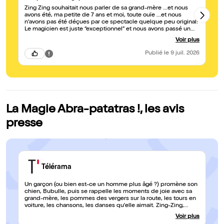
Zing Zing souhaitait nous parler de sa grand-mère ...et nous
tr
avons été, ma petite de 7 ans et moi, toute ouïe ...et nous
ri
n'avons pas été déçues par ce spectacle quelque peu original!
m
Le magicien est juste “exceptionnel” et nous avons passé un
très bon moment à rire ...et rire encore ! C'est toujours du
Voir plus
bonheur pour les enfants de monter sur la scène pour
participer au spectacle et ma petite fille en était vraiment ravie
Publié
le 9 juil. 2026
! Elle a adoré ce moment ainsi que celui passé avec le
magicien pour échanger après le spectacle ...et d'ailleurs nous
avons déjà prévu d'aller, avec son cousin, voir la suite
:“Magicien c'est pas sorcier ” un dimanche d'ici fin juillet !
La Magie Abra-patatras !, les avis
presse
Télérama
Un garçon (ou bien est-ce un homme plus âgé ?) promène son
chien, Bubulle, puis se rappelle les moments de joie avec sa
grand-mère, les pommes des vergers sur la route, les tours en
voiture, les chansons, les danses qu'elle aimait. Zing-Zing,
magicien tout en nostalgie et nonchalance, entraîne les enfants
Voir plus
dans son univers loufoque et décalé, où un imperméable vaut