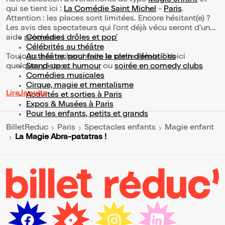
qui se tient ici :
La Comédie Saint Michel
-
Paris
.
Attention : les places sont limitées. Encore hésitant(e) ?
Les avis des spectateurs qui l'ont déjà vécu seront d'une
aide précieuse !
Comédies drôles et pop’
Célébrités au théâtre
Toujours à la recherche de la sortie idéale ? Voici
Au théâtre, pour faire le plein d’émotions
quelques pistes :
Stand-up et humour
ou
soirée en comedy clubs
Comédies musicales
Cirque, magie et mentalisme
Lire la suite
Activités et sorties à Paris
Expos & Musées à Paris
Pour les enfants, petits et grands
BilletReduc
Paris
Spectacles enfants
Magie enfant
La Magie Abra-patatras !