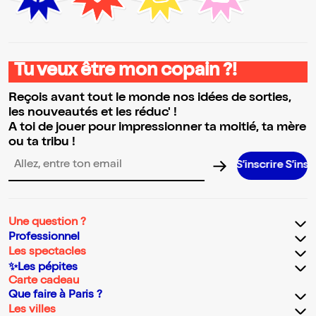
Tu veux être mon copain ?!
Reçois avant tout le monde nos idées de sorties,
les nouveautés et les réduc' !
A toi de jouer pour impressionner ta moitié, ta mère
ou ta tribu !
S’inscrire S’inscrire S’inscr
Adresse email pour la newsletter
Une question ?
Professionnel
Les spectacles
✨Les pépites
Carte cadeau
Que faire à Paris ?
Les villes