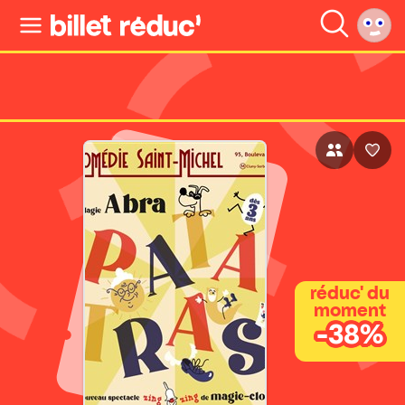
réduc' du
moment
-38%