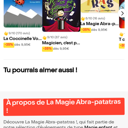
8/10 (16 avis)
La Magie Abra-pa
tatras !
-35%
dès 9,95€
9/10 (170 avis)
10
9/10 (87 avis)
La Coccinelle Voy
T c
Magicien, c'est pa
age Voyage
-35%
dès 9,95€
-35
s sorcier
-35%
dès 9,95€
Tu pourrais aimer aussi !
À propos de La Magie Abra-patatras
!
Découvre La Magie Abra-patatras !, qui fait partie de
notre sélection d’événements de type
Magie enfant
et