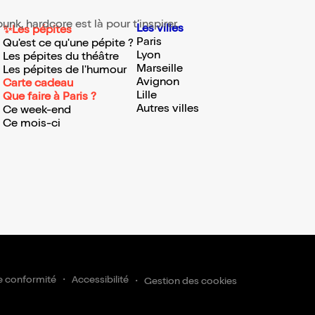
nk, hardcore est là pour t’inspirer.
Les villes
✨Les pépites
Paris
Qu'est ce qu'une pépite ?
Lyon
Les pépites du théâtre
Marseille
Les pépites de l'humour
Avignon
Carte cadeau
Lille
Que faire à Paris ?
Autres villes
Ce week-end
Ce mois-ci
rire
e conformité
Accessibilité
Gestion des cookies