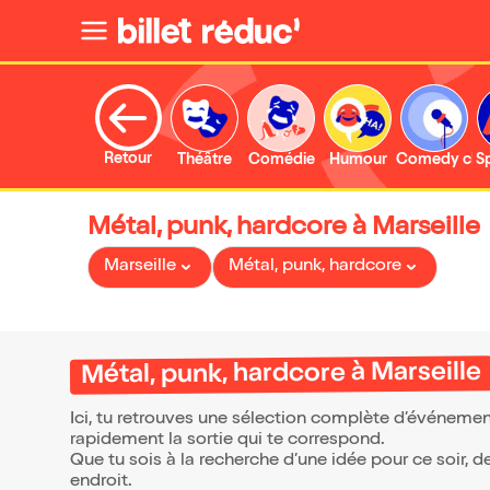
Retour
Théâtre
Comédie
Humour
Comedy clu
S
Métal, punk, hardcore à Marseille
Marseille
Métal, punk, hardcore
Métal, punk, hardcore à Marseille
Ici, tu retrouves une sélection complète d’événemen
rapidement la sortie qui te correspond.
Que tu sois à la recherche d’une idée pour ce soir, 
endroit.