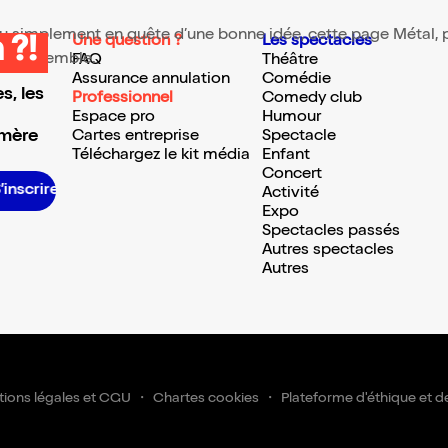
 ou simplement en quête d’une bonne idée, cette page Métal, pu
Une question ?
Les spectacles
 ?!
te ressemble.
FAQ
Théâtre
Assurance annulation
Comédie
s, les
Professionnel
Comedy club
Espace pro
Humour
 mère
Cartes entreprise
Spectacle
Téléchargez le kit média
Enfant
Concert
S’inscrire S’inscrire S’inscrire S’inscrire S’inscrire S’inscrire S’inscrire S’inscrire S’inscrire S’inscrire S’inscrire S’insc
Activité
Expo
Spectacles passés
Autres spectacles
Autres
ions légales et CGU
Chartes cookies
Plateforme d'éthique et d