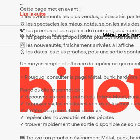
Cette page met en avant :
Lire la suite
⭐ les événements les plus vendus, plébiscités par l
💬 les spectacles les mieux notés, selon les avis de
💸 les promos et bons plans du moment, pour sortir 
Métal, punk, ha
BilletReduc
Marseille
Concert
💎 les pépites, ces propositions plus confidentielle
🆕 les nouveautés, fraîchement arrivées à l’affiche
⏰ les dates les plus proches, pour une sortie spont
Un moyen simple et efficace de repérer ce qui marche
⭐ Pourquoi consulter la page Métal, punk, hardcore
Parce qu’elle te permet de :
✔ découvrir les sorties autour du thème Métal, punk
✔ t’appuyer sur les meilleures ventes et les meille
✔ profiter des promotions en cours
✔ repérer des nouveautés et des pépites
✔ trouver rapidement une sortie disponible ce soir
🎟️ Trouve ton prochain événement Métal, punk, har