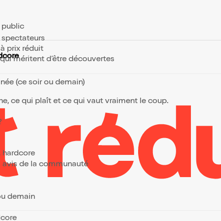
e public
s spectateurs
à prix réduit
rdcore
s qui méritent d’être découvertes
anée (ce soir ou demain)
, ce qui plaît et ce qui vaut vraiment le coup.
 ?
, hardcore
urs avis de la communauté
 ou demain
dcore