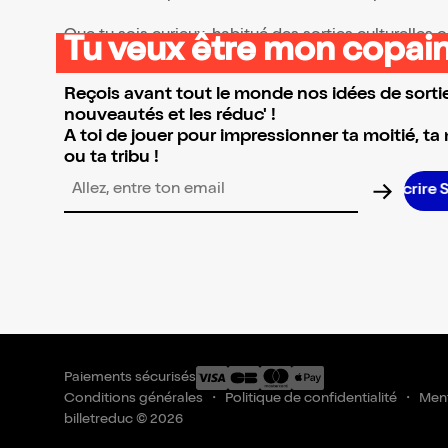
Que tu sois curieux, habitué des sorties culturelles
Tu veux être mon copain
👉 Parcours la sélection et réserve l’événement qui 
Reçois avant tout le monde nos idées de sortie
nouveautés et les réduc' !
A toi de jouer pour impressionner ta moitié, ta
ou ta tribu !
Adresse email pour la newsletter
Paiements sécurisés
Conditions générales
Politique de confidentialité
Ment
billetreduc © 2026